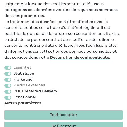
uniquement lorsque des cookies sont installés. Nous
Contact
partageons ces données avec des tiers que nous nommons
dans les paramètres.
Changement de propriétaire
Le traitement des données peut être effectué avec le
consentement ou sur la base d'un intérêt légitime. Il est
FAQ
possible de donner ou de refuser son consentement. Il existe
Droit de rétractation
un droit de ne pas consentir et de modifier ou de retirer le
consentement à une date ultérieure. Nous fournissons plus
Populaire
d'informations sur l'utilisation des données personnelles et
des services dans notre
Déclaration de confidentialité
.
Tissus
Essentiel
Accessoires de couture
Statistique
Marketing
Promotions
Médias externes
DHL Preferred Delivery
Fonctionnel
Autres paramètres
Tout accepter
Mentions légales
Protection des données
CGV
Droit
de rétractation
Refuser tout