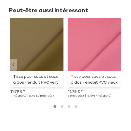
Peut-être aussi intéressant
Tissu pour sacs et sacs
Tissu pour sacs et sacs
T
à dos - enduit PVC vert
à dos - enduit PVC vieux
à
olive
rose
r
11,79 € *
11,79 € *
11,
1
mètre(s)
| 11,79 € / mètre(s)
1
mètre(s)
| 11,79 € / mètre(s)
1
mè