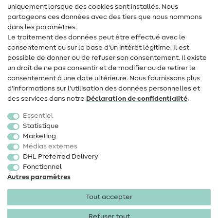
uniquement lorsque des cookies sont installés. Nous
Contact
partageons ces données avec des tiers que nous nommons
dans les paramètres.
Changement de propriétaire
Le traitement des données peut être effectué avec le
consentement ou sur la base d'un intérêt légitime. Il est
FAQ
possible de donner ou de refuser son consentement. Il existe
Droit de rétractation
un droit de ne pas consentir et de modifier ou de retirer le
consentement à une date ultérieure. Nous fournissons plus
Populaire
d'informations sur l'utilisation des données personnelles et
des services dans notre
Déclaration de confidentialité
.
Tissus
Essentiel
Accessoires de couture
Statistique
Marketing
Promotions
Médias externes
DHL Preferred Delivery
Fonctionnel
Autres paramètres
Tout accepter
Mentions légales
Protection des données
CGV
Droit
de rétractation
Refuser tout