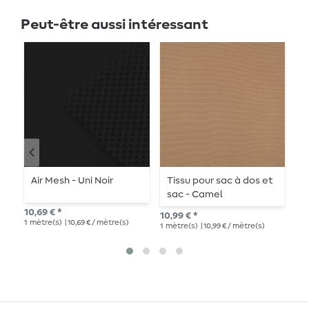
Peut-être aussi intéressant
Air Mesh - Uni Noir
Tissu pour sac à dos et
T
sac - Camel
s
10,69 € *
10,99 € *
10,
1
mètre(s)
| 10,69 € / mètre(s)
1
mètre(s)
| 10,99 € / mètre(s)
1
mè