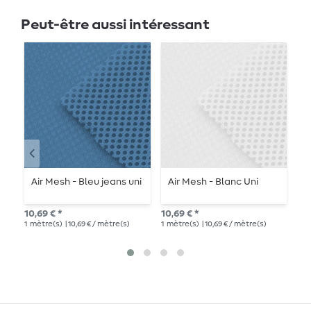
Peut-être aussi intéressant
Air Mesh - Bleu jeans uni
Air Mesh - Blanc Uni
T
s
10,69 € *
10,69 € *
10,
1
mètre(s)
| 10,69 € / mètre(s)
1
mètre(s)
| 10,69 € / mètre(s)
1
mè