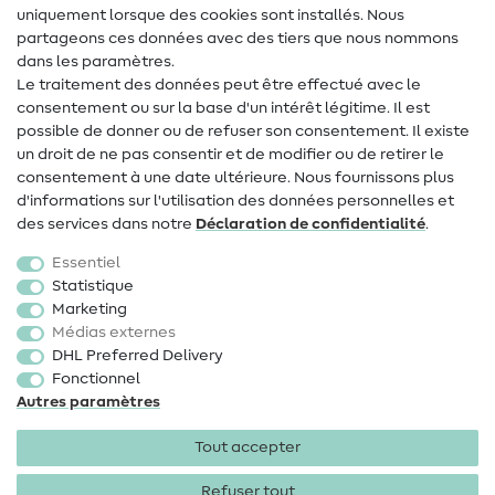
uniquement lorsque des cookies sont installés. Nous
Contact
partageons ces données avec des tiers que nous nommons
dans les paramètres.
Changement de propriétaire
Le traitement des données peut être effectué avec le
consentement ou sur la base d'un intérêt légitime. Il est
FAQ
possible de donner ou de refuser son consentement. Il existe
Droit de rétractation
un droit de ne pas consentir et de modifier ou de retirer le
consentement à une date ultérieure. Nous fournissons plus
Populaire
d'informations sur l'utilisation des données personnelles et
des services dans notre
Déclaration de confidentialité
.
Tissus
Essentiel
Accessoires de couture
Statistique
Marketing
Promotions
Médias externes
DHL Preferred Delivery
Fonctionnel
Autres paramètres
Tout accepter
Mentions légales
Protection des données
CGV
Droit
de rétractation
Refuser tout