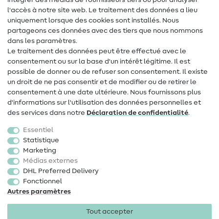
intégrer des médias de fournisseurs tiers ou pour analyser
Aide & contact
l'accès à notre site web. Le traitement des données a lieu
uniquement lorsque des cookies sont installés. Nous
Contact
partageons ces données avec des tiers que nous nommons
dans les paramètres.
Changement de propriétaire
Le traitement des données peut être effectué avec le
consentement ou sur la base d'un intérêt légitime. Il est
FAQ
possible de donner ou de refuser son consentement. Il existe
Droit de rétractation
un droit de ne pas consentir et de modifier ou de retirer le
consentement à une date ultérieure. Nous fournissons plus
Populaire
d'informations sur l'utilisation des données personnelles et
des services dans notre
Déclaration de confidentialité
.
Tissus
Essentiel
Accessoires de couture
Statistique
Marketing
Promotions
Médias externes
DHL Preferred Delivery
Fonctionnel
Autres paramètres
Tout accepter