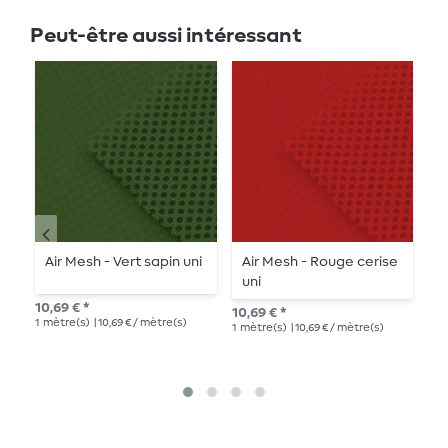
Peut-être aussi intéressant
Air Mesh - Vert sapin uni
Air Mesh - Rouge cerise
A
uni
10,69 € *
10,
10,69 € *
1
mètre(s)
| 10,69 € / mètre(s)
1
mè
1
mètre(s)
| 10,69 € / mètre(s)