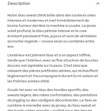
Description
Notre tissu sweat d’été brille dans des couleurs unies
intenses et modernes et met immédiatement de
bonne humeur derrière la machine à coudre. Le jaune
soleil profond, le bleu pétrole intense et le rose
éclatant paraissent frais, joyeux et sont de véritables
accroche‑regards – cousus seuls ou combinés entre
eux.
L’extérieur est joliment lisse et a un aspect raffiné,
tandis que l’intérieur, avec sa fine structure de boucles
douces, est agréable sur la peau. C’est ainsi que
naissent des pièces préférées aérées, qui réchauffent
légèrement et t’accompagnent durant la mi-saison et
les fraîches soirées d’été.
Couds-toi avec ce tissu des hoodies sportifs, des
sweats légers, des robes confortables, des pantalons
de jogging ou des cardigans décontractés. Le tissu se
combine à merveille avec du jersey, du tissu sweat et
des bords-côtes assortis – parfait pour des tenues