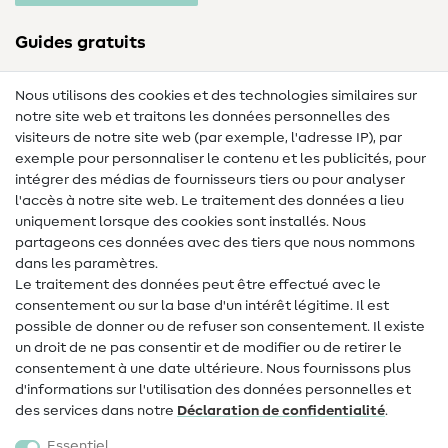
Guides gratuits
Lexique des tissus
Nous utilisons des cookies et des technologies similaires sur
notre site web et traitons les données personnelles des
Lexique de couture
visiteurs de notre site web (par exemple, l'adresse IP), par
Tutos de couture
exemple pour personnaliser le contenu et les publicités, pour
intégrer des médias de fournisseurs tiers ou pour analyser
Aide & contact
l'accès à notre site web. Le traitement des données a lieu
uniquement lorsque des cookies sont installés. Nous
Contact
partageons ces données avec des tiers que nous nommons
dans les paramètres.
Changement de propriétaire
Le traitement des données peut être effectué avec le
consentement ou sur la base d'un intérêt légitime. Il est
FAQ
possible de donner ou de refuser son consentement. Il existe
Droit de rétractation
un droit de ne pas consentir et de modifier ou de retirer le
consentement à une date ultérieure. Nous fournissons plus
Populaire
d'informations sur l'utilisation des données personnelles et
des services dans notre
Déclaration de confidentialité
.
Tissus
Essentiel