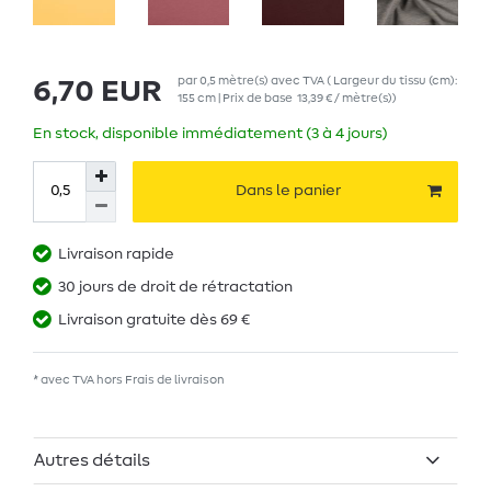
par
0,5
mètre(s)
avec TVA
( Largeur du tissu (cm):
6,70 EUR
155 cm | Prix de base
13,39 € / mètre(s)
)
En stock, disponible immédiatement (3 à 4 jours)
Dans le panier
Livraison rapide
30 jours de droit de rétractation
Livraison gratuite dès 69 €
* avec TVA hors
Frais de livraison
Autres détails