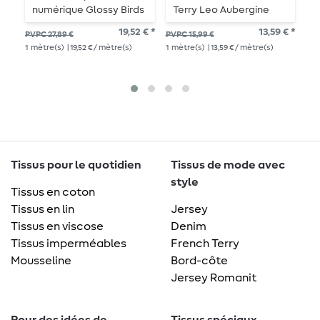
numérique Glossy Birds
Terry Leo Aubergine
T
vieux rose
19,52 € *
13,59 € *
PVPC 27,89 €
PVPC 15,99 €
PV
1
mètre(s)
| 19,52 € / mètre(s)
1
mètre(s)
| 13,59 € / mètre(s)
15,5
1
mè
Tissus pour le quotidien
Tissus de mode avec
style
Tissus en coton
Tissus en lin
Jersey
Tissus en viscose
Denim
Tissus imperméables
French Terry
Mousseline
Bord-côte
Jersey Romanit