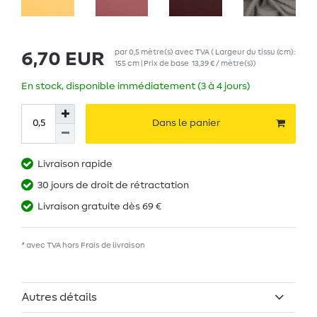
par
0,5
mètre(s)
avec TVA
( Largeur du tissu (cm):
6,70 EUR
155 cm | Prix de base
13,39 € / mètre(s)
)
En stock, disponible immédiatement (3 à 4 jours)
Dans le panier
Livraison rapide
30 jours de droit de rétractation
Livraison gratuite dès 69 €
* avec TVA hors
Frais de livraison
Autres détails