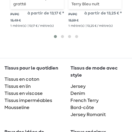
gratté
Terry Bleu nuit
T
à partir de 13,17 € *
à partir de 13,25 € *
PVPC
PVPC
PVP
1
mè
15,49 €
15,59 €
1
mètre(s)
| 13,17 € / mètre(s)
1
mètre(s)
| 13,25 € / mètre(s)
Tissus pour le quotidien
Tissus de mode avec
style
Tissus en coton
Tissus en lin
Jersey
Tissus en viscose
Denim
Tissus imperméables
French Terry
Mousseline
Bord-côte
Jersey Romanit