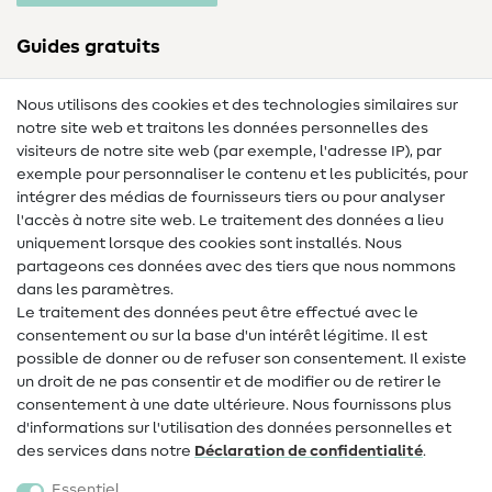
Guides gratuits
Lexique des tissus
Nous utilisons des cookies et des technologies similaires sur
notre site web et traitons les données personnelles des
Lexique de couture
visiteurs de notre site web (par exemple, l'adresse IP), par
Tutos de couture
exemple pour personnaliser le contenu et les publicités, pour
intégrer des médias de fournisseurs tiers ou pour analyser
Aide & contact
l'accès à notre site web. Le traitement des données a lieu
uniquement lorsque des cookies sont installés. Nous
Contact
partageons ces données avec des tiers que nous nommons
dans les paramètres.
Changement de propriétaire
Le traitement des données peut être effectué avec le
consentement ou sur la base d'un intérêt légitime. Il est
FAQ
possible de donner ou de refuser son consentement. Il existe
Droit de rétractation
un droit de ne pas consentir et de modifier ou de retirer le
consentement à une date ultérieure. Nous fournissons plus
Populaire
d'informations sur l'utilisation des données personnelles et
des services dans notre
Déclaration de confidentialité
.
Tissus
Essentiel