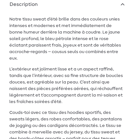
Description
Notre tissu sweat d’été brille dans des couleurs unies
intenses et modernes et met immédiatement de
bonne humeur derrière la machine à coudre. Le jaune
soleil profond, le bleu pétrole intense et le rose
éclatant paraissent frais, joyeux et sont de véritables
accroche‑regards – cousus seuls ou combinés entre
eux.
L’extérieur est joliment lisse et a un aspect raffiné,
tandis que l’intérieur, avec sa fine structure de boucles
douces, est agréable sur la peau. C’est ainsi que
naissent des pièces préférées aérées, qui réchauffent
légèrement et t’accompagnent durant la mi-saison et
les fraîches soirées d’été.
Couds-toi avec ce tissu des hoodies sportifs, des
sweats légers, des robes confortables, des pantalons
de jogging ou des cardigans décontractés. Le tissu se
combine à merveille avec du jersey, du tissu sweat et
des bords-côtes assortis – parfait pour des tenues