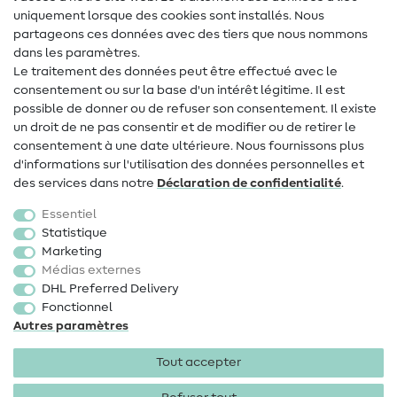
uniquement lorsque des cookies sont installés. Nous
Contact
partageons ces données avec des tiers que nous nommons
dans les paramètres.
Changement de propriétaire
Le traitement des données peut être effectué avec le
consentement ou sur la base d'un intérêt légitime. Il est
FAQ
possible de donner ou de refuser son consentement. Il existe
Droit de rétractation
un droit de ne pas consentir et de modifier ou de retirer le
consentement à une date ultérieure. Nous fournissons plus
Populaire
d'informations sur l'utilisation des données personnelles et
des services dans notre
Déclaration de confidentialité
.
Tissus
Essentiel
Accessoires de couture
Statistique
Marketing
Promotions
Médias externes
DHL Preferred Delivery
Fonctionnel
Autres paramètres
Tout accepter
Mentions légales
Protection des données
CGV
Droit
de rétractation