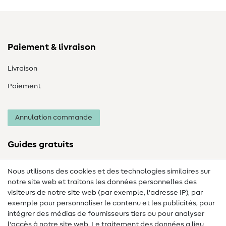
Paiement & livraison
Livraison
Paiement
Annulation commande
Guides gratuits
Lexique des tissus
Nous utilisons des cookies et des technologies similaires sur
notre site web et traitons les données personnelles des
Lexique de couture
visiteurs de notre site web (par exemple, l'adresse IP), par
Tutos de couture
exemple pour personnaliser le contenu et les publicités, pour
intégrer des médias de fournisseurs tiers ou pour analyser
Aide & contact
l'accès à notre site web. Le traitement des données a lieu