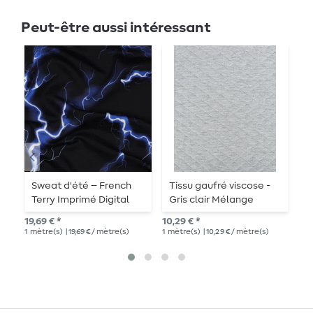
Peut-être aussi intéressant
Sweat d'été – French
Tissu gaufré viscose -
S
Terry Imprimé Digital
Gris clair Mélange
U
Éclairs Noir
19,69 € *
10,29 € *
10,
1
mètre(s)
| 19,69 € / mètre(s)
1
mètre(s)
| 10,29 € / mètre(s)
1
mè