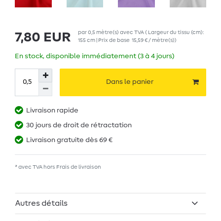
par
0,5
mètre(s)
avec TVA
( Largeur du tissu (cm):
7,80 EUR
155 cm | Prix de base
15,59 € / mètre(s)
)
En stock, disponible immédiatement (3 à 4 jours)
Dans le panier
Livraison rapide
30 jours de droit de rétractation
Livraison gratuite dès 69 €
* avec TVA hors
Frais de livraison
Autres détails