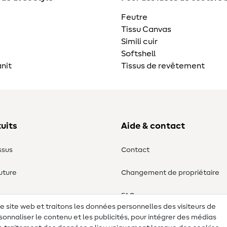
Feutre
Tissu Canvas
Simili cuir
Softshell
nit
Tissus de revêtement
uits
Aide & contact
ssus
Contact
uture
Changement de propriétaire
ure
FAQ
re site web et traitons les données personnelles des visiteurs de
sonnaliser le contenu et les publicités, pour intégrer des médias
Droit de rétractation