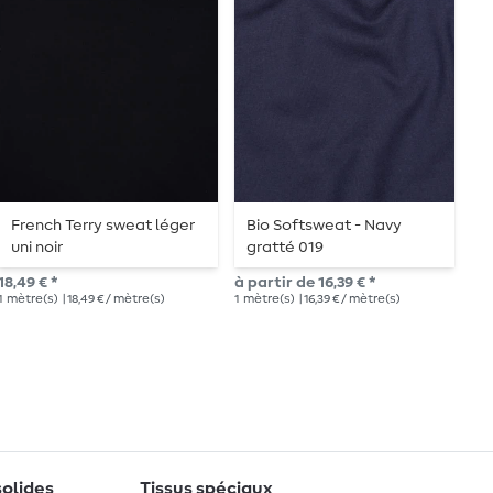
French Terry sweat léger
Bio Softsweat - Navy
S
uni noir
gratté 019
T
b
18,49 € *
à partir de 16,39 € *
29,
1
mètre(s)
| 18,49 € / mètre(s)
1
mètre(s)
| 16,39 € / mètre(s)
1
mè
solides
Tissus spéciaux