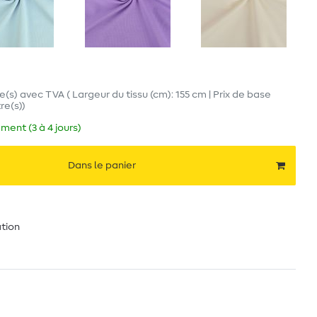
e(s)
avec TVA
( Largeur du tissu (cm): 155 cm | Prix de base
re(s)
)
ment (3 à 4 jours)
Dans le panier
ation