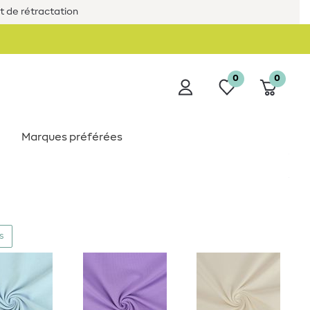
it de rétractation
0
0
Marques préférées
s