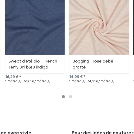
Sweat d’été bio - French
Jogging - rose bébé
Terry uni bleu indigo
gratté
16,29 € *
14,99 € *
1
mètre(s)
| 16,29 € / mètre(s)
1
mètre(s)
| 14,99 € / mètre(s)
de avec style
Pour des idées de couture 