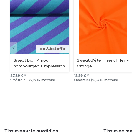
de Albstoffe
Sweat bio - Amour
Sweat d'été - French Terry
hambourgeois impression
Orange
numérique Stripemania
27,89 € *
15,59 € *
Solid Petrol Lila
1
mètre(s)
| 27,89 € / mètre(s)
1
mètre(s)
| 15,59 € / mètre(s)
Tissus pour le quotidien
Tissus de mo