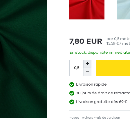
par
0,5
mètr
7,80 EUR
15,59 € / mèt
En stock, disponible immédiate
Livraison rapide
30 jours de droit de rétract
Livraison gratuite dès 69 €
* avec TVA hors
Frais de livraison