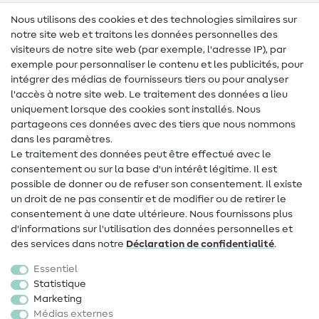
Lexique des tissus
Nous utilisons des cookies et des technologies similaires sur
notre site web et traitons les données personnelles des
Lexique de couture
visiteurs de notre site web (par exemple, l'adresse IP), par
Tutos de couture
exemple pour personnaliser le contenu et les publicités, pour
intégrer des médias de fournisseurs tiers ou pour analyser
Aide & contact
l'accès à notre site web. Le traitement des données a lieu
uniquement lorsque des cookies sont installés. Nous
Contact
partageons ces données avec des tiers que nous nommons
dans les paramètres.
Changement de propriétaire
Le traitement des données peut être effectué avec le
consentement ou sur la base d'un intérêt légitime. Il est
FAQ
possible de donner ou de refuser son consentement. Il existe
Droit de rétractation
un droit de ne pas consentir et de modifier ou de retirer le
consentement à une date ultérieure. Nous fournissons plus
Populaire
d'informations sur l'utilisation des données personnelles et
des services dans notre
Déclaration de confidentialité
.
Tissus
Essentiel
Accessoires de couture
Statistique
Marketing
Promotions
Médias externes