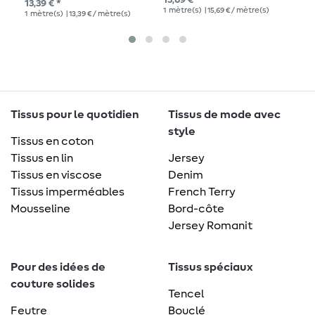
15,69 € *
13,39 € *
12,
1
mètre(s)
| 15,69 € / mètre(s)
1
mètre(s)
| 13,39 € / mètre(s)
1
mè
Tissus pour le quotidien
Tissus de mode avec
style
Tissus en coton
Tissus en lin
Jersey
Tissus en viscose
Denim
Tissus imperméables
French Terry
Mousseline
Bord-côte
Jersey Romanit
Pour des idées de
Tissus spéciaux
couture solides
Tencel
Feutre
Bouclé