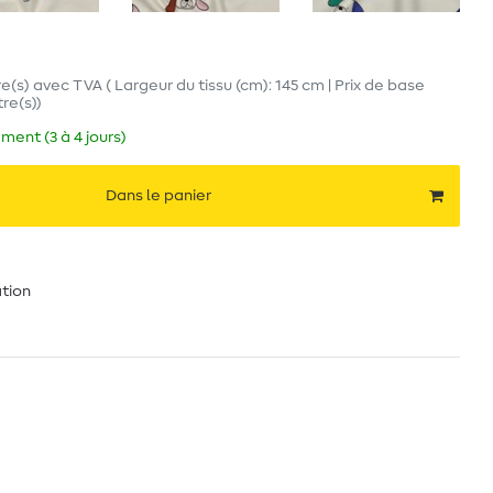
e(s)
avec TVA
( Largeur du tissu (cm): 145 cm | Prix de base
tre(s)
)
ment (3 à 4 jours)
Dans le panier
ation