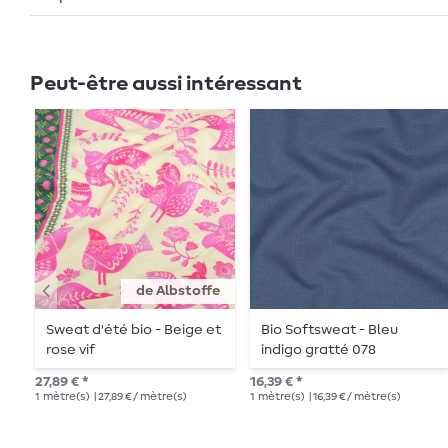
Peut-être aussi intéressant
de Albstoffe
Sweat d'été bio - Beige et
Bio Softsweat - Bleu
rose vif
indigo gratté 078
27,89 € *
16,39 € *
1
mètre(s)
| 27,89 € / mètre(s)
1
mètre(s)
| 16,39 € / mètre(s)