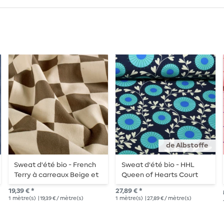
de Albstoffe
Sweat d'été bio - French
Sweat d'été bio - HHL
Terry à carreaux Beige et
Queen of Hearts Court
Vert
Garden Bleu marine
19,39 € *
27,89 € *
1
mètre(s)
| 19,39 € / mètre(s)
1
mètre(s)
| 27,89 € / mètre(s)