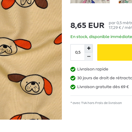
par
0,5
mètr
8,65 EUR
17,29 € / mè
En stock, disponible immédiate
Livraison rapide
30 jours de droit de rétract
Livraison gratuite dès 69 €
* avec TVA hors
Frais de livraison