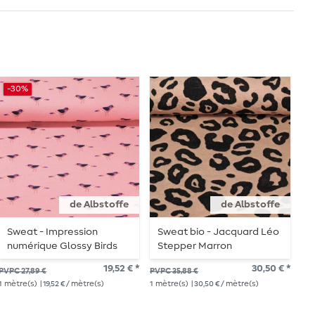
-30%
de Albstoffe
de Albstoffe
Sweat - Impression
Sweat bio - Jacquard Léo
T
numérique Glossy Birds
Stepper Marron
W
vieux rose
19,52 € *
30,50 € *
37,
PVPC 27,89 €
PVPC 35,88 €
1
mè
1
mètre(s)
| 19,52 € / mètre(s)
1
mètre(s)
| 30,50 € / mètre(s)