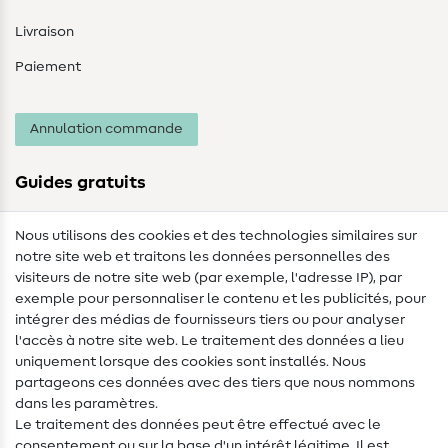
Livraison
Paiement
Annulation commande
Guides gratuits
Lexique des tissus
Nous utilisons des cookies et des technologies similaires sur
notre site web et traitons les données personnelles des
Lexique de couture
visiteurs de notre site web (par exemple, l'adresse IP), par
Tutos de couture
exemple pour personnaliser le contenu et les publicités, pour
intégrer des médias de fournisseurs tiers ou pour analyser
Aide & contact
l'accès à notre site web. Le traitement des données a lieu
uniquement lorsque des cookies sont installés. Nous
Contact
partageons ces données avec des tiers que nous nommons
dans les paramètres.
Changement de propriétaire
Le traitement des données peut être effectué avec le
consentement ou sur la base d'un intérêt légitime. Il est