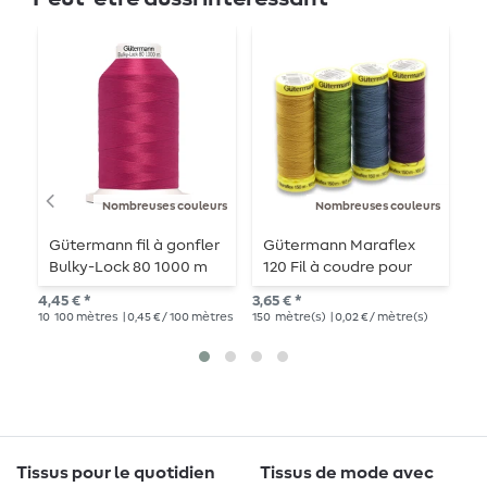
Nombreuses couleurs
Nombreuses couleurs
Gütermann fil à gonfler
Gütermann Maraflex
G
Bulky-Lock 80 1000 m
120 Fil à coudre pour
u
coutures élastiques -
4,45 € *
3,65 € *
3,9
150 m
10
100 mètres
| 0,45 € / 100 mètres
150
mètre(s)
| 0,02 € / mètre(s)
2
1
Tissus pour le quotidien
Tissus de mode avec