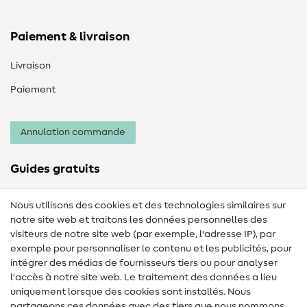
Paiement & livraison
Livraison
Paiement
Annulation commande
Guides gratuits
Lexique des tissus
Nous utilisons des cookies et des technologies similaires sur
notre site web et traitons les données personnelles des
Lexique de couture
visiteurs de notre site web (par exemple, l'adresse IP), par
Tutos de couture
exemple pour personnaliser le contenu et les publicités, pour
intégrer des médias de fournisseurs tiers ou pour analyser
Aide & contact
l'accès à notre site web. Le traitement des données a lieu
uniquement lorsque des cookies sont installés. Nous
Contact
partageons ces données avec des tiers que nous nommons