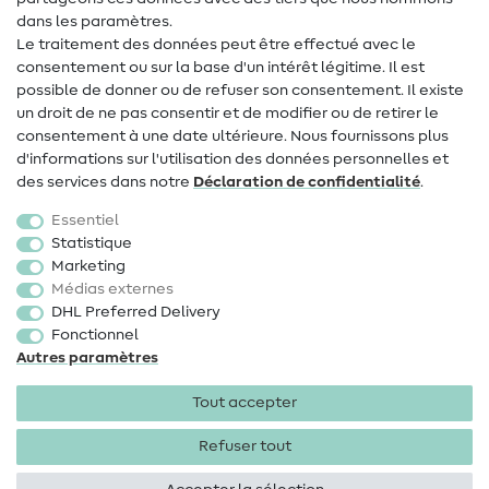
dans les paramètres.
Changement de propriétaire
Le traitement des données peut être effectué avec le
consentement ou sur la base d'un intérêt légitime. Il est
FAQ
possible de donner ou de refuser son consentement. Il existe
Droit de rétractation
un droit de ne pas consentir et de modifier ou de retirer le
consentement à une date ultérieure. Nous fournissons plus
Populaire
d'informations sur l'utilisation des données personnelles et
des services dans notre
Déclaration de confidentialité
.
Tissus
Essentiel
Accessoires de couture
Statistique
Marketing
Promotions
Médias externes
DHL Preferred Delivery
Fonctionnel
Autres paramètres
Tout accepter
Mentions légales
Protection des données
CGV
Droit
de rétractation
Refuser tout