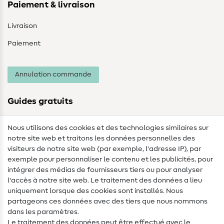
Paiement & livraison
Livraison
Paiement
Annulation commande
Guides gratuits
Lexique des tissus
Nous utilisons des cookies et des technologies similaires sur
notre site web et traitons les données personnelles des
Lexique de couture
visiteurs de notre site web (par exemple, l'adresse IP), par
Tutos de couture
exemple pour personnaliser le contenu et les publicités, pour
intégrer des médias de fournisseurs tiers ou pour analyser
Aide & contact
l'accès à notre site web. Le traitement des données a lieu
uniquement lorsque des cookies sont installés. Nous
Contact
partageons ces données avec des tiers que nous nommons
dans les paramètres.
Changement de propriétaire
Le traitement des données peut être effectué avec le