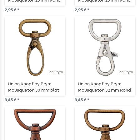
Mousqueton 25 mm Rond
Mousqueton 25 mm Rond
laiton ancien
vieil argent
2,95 € *
2,95 € *
de Prym
de Prym
Union Knopf by Prym
Union Knopf by Prym
Mousqueton 30 mm plat
Mousqueton 32 mm Rond
laiton ancien
Argenté
3,45 € *
3,45 € *