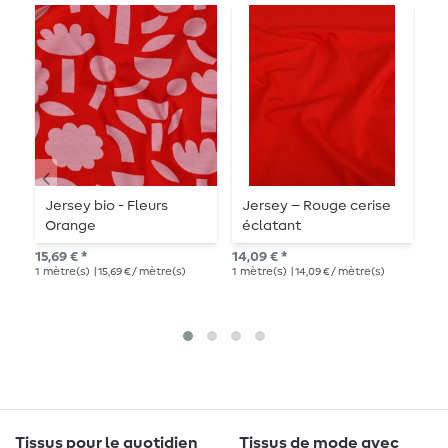
Jersey bio - Fleurs
Jersey – Rouge cerise
J
Orange
éclatant
F
15,69 € *
14,09 € *
PV
1
mètre(s)
| 15,69 € / mètre(s)
1
mètre(s)
| 14,09 € / mètre(s)
16,
1
mè
Tissus pour le quotidien
Tissus de mode avec