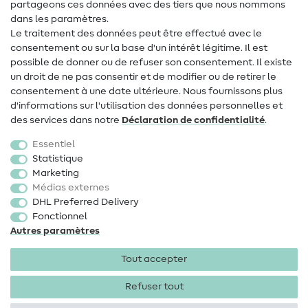
Contact
partageons ces données avec des tiers que nous nommons
dans les paramètres.
Changement de propriétaire
Le traitement des données peut être effectué avec le
consentement ou sur la base d'un intérêt légitime. Il est
FAQ
possible de donner ou de refuser son consentement. Il existe
Droit de rétractation
un droit de ne pas consentir et de modifier ou de retirer le
consentement à une date ultérieure. Nous fournissons plus
Populaire
d'informations sur l'utilisation des données personnelles et
des services dans notre
Déclaration de confidentialité
.
Tissus
Essentiel
Accessoires de couture
Statistique
Marketing
Promotions
Médias externes
DHL Preferred Delivery
Fonctionnel
Autres paramètres
Tout accepter
Mentions légales
Protection des données
CGV
Droit
de rétractation
Refuser tout