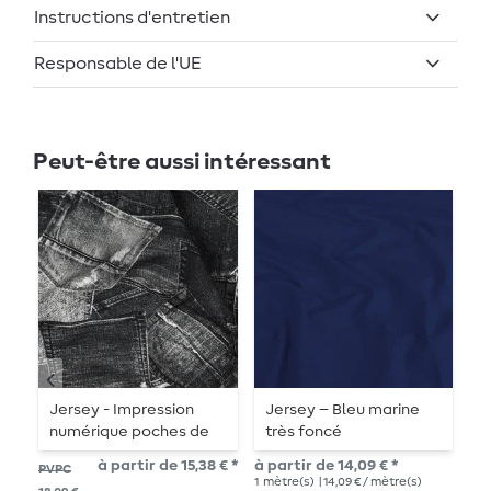
Instructions d'entretien
Responsable de l'UE
Peut-être aussi intéressant
-
Jersey - Impression
Jersey – Bleu marine
J
numérique poches de
très foncé
l
jean noires
à partir de 15,38 € *
à partir de 14,09 € *
PVPC
PVP
1
mètre(s)
| 14,09 € / mètre(s)
1
mè