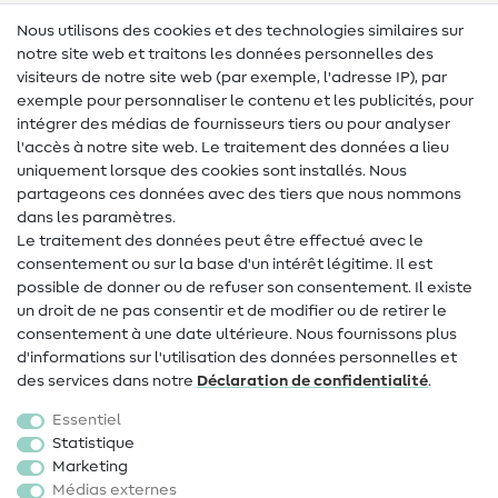
Lexique des tissus
Nous utilisons des cookies et des technologies similaires sur
notre site web et traitons les données personnelles des
Lexique de couture
visiteurs de notre site web (par exemple, l'adresse IP), par
Tutos de couture
exemple pour personnaliser le contenu et les publicités, pour
intégrer des médias de fournisseurs tiers ou pour analyser
Aide & contact
l'accès à notre site web. Le traitement des données a lieu
uniquement lorsque des cookies sont installés. Nous
Contact
partageons ces données avec des tiers que nous nommons
dans les paramètres.
Changement de propriétaire
Le traitement des données peut être effectué avec le
consentement ou sur la base d'un intérêt légitime. Il est
FAQ
possible de donner ou de refuser son consentement. Il existe
Droit de rétractation
un droit de ne pas consentir et de modifier ou de retirer le
consentement à une date ultérieure. Nous fournissons plus
Populaire
d'informations sur l'utilisation des données personnelles et
des services dans notre
Déclaration de confidentialité
.
Tissus
Essentiel
Accessoires de couture
Statistique
Marketing
Promotions
Médias externes