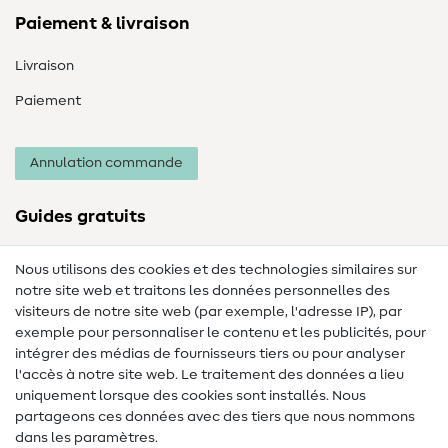
Paiement & livraison
Livraison
Paiement
Annulation commande
Guides gratuits
Lexique des tissus
Nous utilisons des cookies et des technologies similaires sur
notre site web et traitons les données personnelles des
Lexique de couture
visiteurs de notre site web (par exemple, l'adresse IP), par
Tutos de couture
exemple pour personnaliser le contenu et les publicités, pour
intégrer des médias de fournisseurs tiers ou pour analyser
Aide & contact
l'accès à notre site web. Le traitement des données a lieu
uniquement lorsque des cookies sont installés. Nous
Contact
partageons ces données avec des tiers que nous nommons
dans les paramètres.
Changement de propriétaire