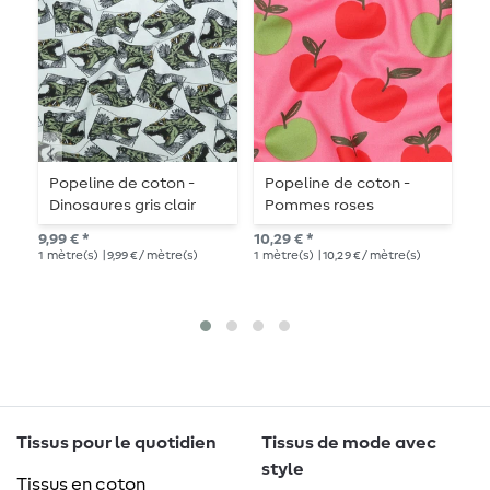
Popeline de coton -
Popeline de coton -
P
Dinosaures gris clair
Pommes roses
c
9,99 € *
10,29 € *
9,4
1
mètre(s)
| 9,99 € / mètre(s)
1
mètre(s)
| 10,29 € / mètre(s)
1
mè
Tissus pour le quotidien
Tissus de mode avec
style
Tissus en coton