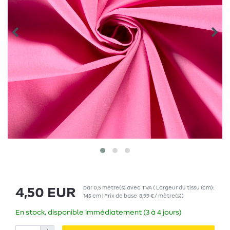
par
0,5
mètre(s)
avec TVA
( Largeur du tissu (cm):
4,50 EUR
145 cm | Prix de base
8,99 € / mètre(s)
)
En stock, disponible immédiatement (3 à 4 jours)