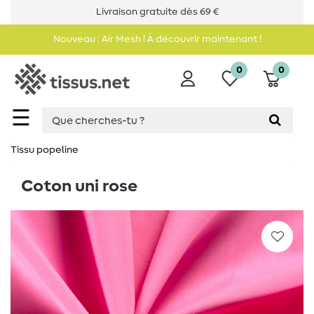
Livraison gratuite dès 69 €
Nouveau : Air Mesh ! À découvrir maintenant !
0
0
☰
Tissu popeline
Coton uni rose