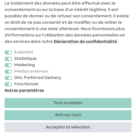
Le traitement des données peut être effectué avec le
consentement ou sur la base d'un intérêt légitime. Il est
FAQ
possible de donner ou de refuser son consentement. Il existe
Droit de rétractation
un droit de ne pas consentir et de modifier ou de retirer le
consentement à une date ultérieure. Nous fournissons plus
Populaire
d'informations sur l'utilisation des données personnelles et
des services dans notre
Déclaration de confidentialité
.
Tissus
Essentiel
Accessoires de couture
Statistique
Marketing
Promotions
Médias externes
DHL Preferred Delivery
Fonctionnel
Autres paramètres
Tout accepter
Mentions légales
Protection des données
CGV
Droit
de rétractation
Refuser tout
Accepter la sélection
Droits d'auteur 2026 SewIY GmbH