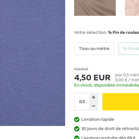
Votre sélection:
% Fin de roule
Tissu au mètre
% Fin d
5,30 EUR
par
0,5
mèt
4,50 EUR
9,00 € / mèt
En stock, disponible immédiate
Livraison rapide
30 jours de droit de rétract
Livraison gratuite dès 69 €