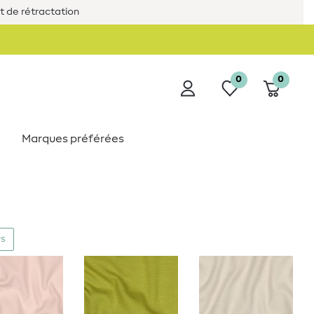
it de rétractation
0
0
Marques préférées
rs