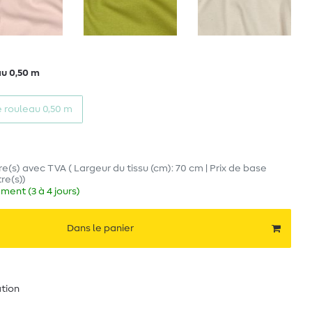
au 0,50 m
e rouleau 0,50 m
re(s)
avec TVA
( Largeur du tissu (cm): 70 cm | Prix de base
re(s)
)
ment (3 à 4 jours)
Dans le panier
ation