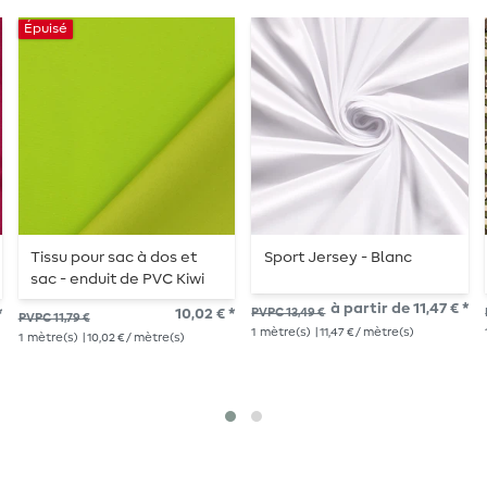
Épuisé
Tissu pour sac à dos et
Sport Jersey - Blanc
sac - enduit de PVC Kiwi
à partir de 11,47 € *
*
10,02 € *
PVPC 13,49 €
PVPC 11,79 €
1
mètre(s)
| 11,47 € / mètre(s)
1
mètre(s)
| 10,02 € / mètre(s)