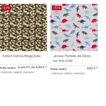
-32%
-32%
Coton Camouflage Kaki
Jersey Parade de Dinos
J
sur Gris Clair
à partir de 6,86 € *
à p
PVPC 10,09 €
9,92 € *
PVPC 14,59 €
1
mè
1
mètre(s)
| 6,86 € / mètre(s)
1
mètre(s)
| 9,92 € / mètre(s)