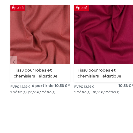
Épuisé
Épuisé
Tissu pour robes et
Tissu pour robes et
chemisiers - élastique
chemisiers - élastique
bois de rose
bordeaux
à partir de 10,53 € *
10,53 € 
PVPC 12,39 €
PVPC 12,39 €
1
mètre(s)
| 10,53 € / mètre(s)
1
mètre(s)
| 10,53 € / mètre(s)