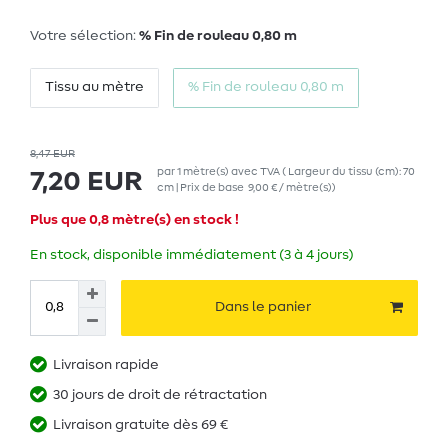
Votre sélection:
% Fin de rouleau 0,80 m
Tissu au mètre
% Fin de rouleau 0,80 m
8,47 EUR
par
1
mètre(s)
avec TVA
( Largeur du tissu (cm): 70
7,20 EUR
cm | Prix de base
9,00 € / mètre(s)
)
Plus que 0,8 mètre(s) en stock !
En stock, disponible immédiatement (3 à 4 jours)
Dans le panier
Livraison rapide
30 jours de droit de rétractation
Livraison gratuite dès 69 €