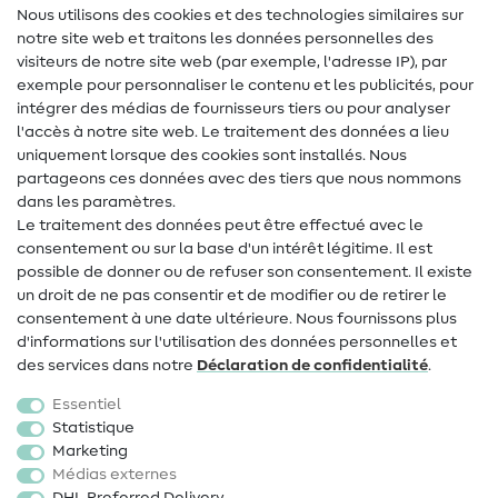
Lexique des tissus
Nous utilisons des cookies et des technologies similaires sur
notre site web et traitons les données personnelles des
Lexique de couture
visiteurs de notre site web (par exemple, l'adresse IP), par
Tutos de couture
exemple pour personnaliser le contenu et les publicités, pour
intégrer des médias de fournisseurs tiers ou pour analyser
Aide & contact
l'accès à notre site web. Le traitement des données a lieu
uniquement lorsque des cookies sont installés. Nous
Contact
partageons ces données avec des tiers que nous nommons
dans les paramètres.
Changement de propriétaire
Le traitement des données peut être effectué avec le
consentement ou sur la base d'un intérêt légitime. Il est
FAQ
possible de donner ou de refuser son consentement. Il existe
Droit de rétractation
un droit de ne pas consentir et de modifier ou de retirer le
consentement à une date ultérieure. Nous fournissons plus
Populaire
d'informations sur l'utilisation des données personnelles et
des services dans notre
Déclaration de confidentialité
.
Tissus
Essentiel
Accessoires de couture
Statistique
Marketing
Promotions
Médias externes