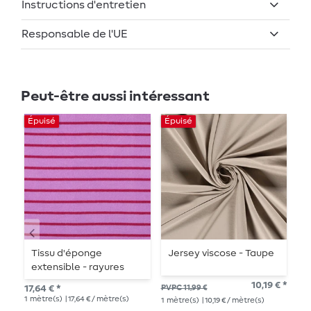
Instructions d'entretien
Responsable de l'UE
Peut-être aussi intéressant
Épuisé
Épuisé
Ép
Tissu d'éponge
Jersey viscose - Taupe
C
extensible - rayures
G
rose Fuchsia, Teint dans
w
10,19 € *
17,64 € *
PVPC 11,99 €
PVP
la masse
1
mètre(s)
| 17,64 € / mètre(s)
1
mètre(s)
| 10,19 € / mètre(s)
1
mè