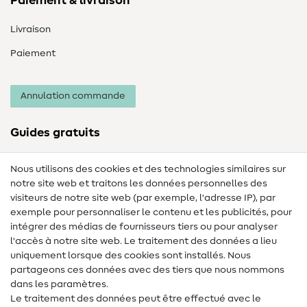
Paiement & livraison
Livraison
Paiement
Annulation commande
Guides gratuits
Lexique des tissus
Nous utilisons des cookies et des technologies similaires sur
notre site web et traitons les données personnelles des
Lexique de couture
visiteurs de notre site web (par exemple, l'adresse IP), par
Tutos de couture
exemple pour personnaliser le contenu et les publicités, pour
intégrer des médias de fournisseurs tiers ou pour analyser
Aide & contact
l'accès à notre site web. Le traitement des données a lieu
uniquement lorsque des cookies sont installés. Nous
Contact
partageons ces données avec des tiers que nous nommons
dans les paramètres.
Changement de propriétaire
Le traitement des données peut être effectué avec le