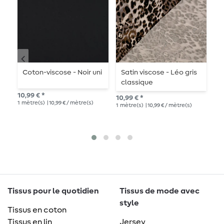
Coton-viscose - Noir uni
Satin viscose - Léo gris
C
classique
u
10,99 € *
10,99 € *
10,
1
mètre(s)
| 10,99 € / mètre(s)
1
mètre(s)
| 10,99 € / mètre(s)
1
mè
Tissus pour le quotidien
Tissus de mode avec
style
Tissus en coton
Tissus en lin
Jersey