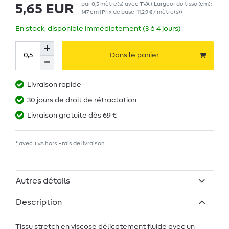
par
0,5
mètre(s)
avec TVA
( Largeur du tissu (cm):
5,65 EUR
147 cm | Prix de base
11,29 € / mètre(s)
)
En stock, disponible immédiatement (3 à 4 jours)
Dans le panier
Livraison rapide
30 jours de droit de rétractation
Livraison gratuite dès 69 €
* avec TVA hors
Frais de livraison
Autres détails
Description
Tissu stretch en viscose délicatement fluide avec un