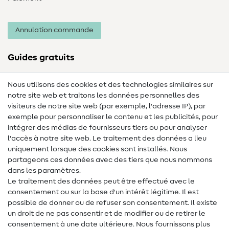
Annulation commande
Guides gratuits
Lexique des tissus
Nous utilisons des cookies et des technologies similaires sur
notre site web et traitons les données personnelles des
Lexique de couture
visiteurs de notre site web (par exemple, l'adresse IP), par
Tutos de couture
exemple pour personnaliser le contenu et les publicités, pour
intégrer des médias de fournisseurs tiers ou pour analyser
Aide & contact
l'accès à notre site web. Le traitement des données a lieu
uniquement lorsque des cookies sont installés. Nous
Contact
partageons ces données avec des tiers que nous nommons
dans les paramètres.
Changement de propriétaire
Le traitement des données peut être effectué avec le
consentement ou sur la base d'un intérêt légitime. Il est
FAQ
possible de donner ou de refuser son consentement. Il existe
Droit de rétractation
un droit de ne pas consentir et de modifier ou de retirer le
consentement à une date ultérieure. Nous fournissons plus