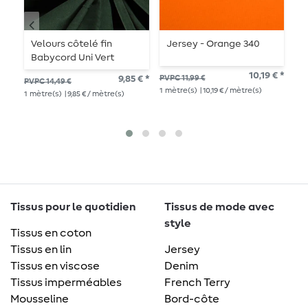
Velours côtelé fin
Jersey - Orange 340
J
Babycord Uni Vert
A
foncé
10,19 € *
9,85 € *
PVPC 11,99 €
PVPC 14,49 €
PVP
1
mètre(s)
| 10,19 € / mètre(s)
1
mètre(s)
| 9,85 € / mètre(s)
1
mè
Tissus pour le quotidien
Tissus de mode avec
style
Tissus en coton
Tissus en lin
Jersey
Tissus en viscose
Denim
Tissus imperméables
French Terry
Mousseline
Bord-côte