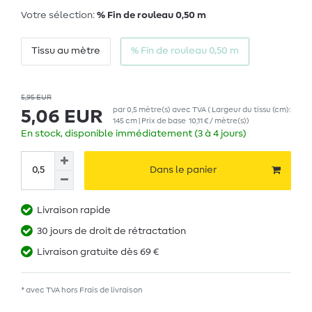
Votre sélection:
% Fin de rouleau 0,50 m
Tissu au mètre
% Fin de rouleau 0,50 m
5,95 EUR
par
0,5
mètre(s)
avec TVA
( Largeur du tissu (cm):
5,06 EUR
145 cm | Prix de base
10,11 € / mètre(s)
)
En stock, disponible immédiatement (3 à 4 jours)
Dans le panier
Livraison rapide
30 jours de droit de rétractation
Livraison gratuite dès 69 €
* avec TVA hors
Frais de livraison