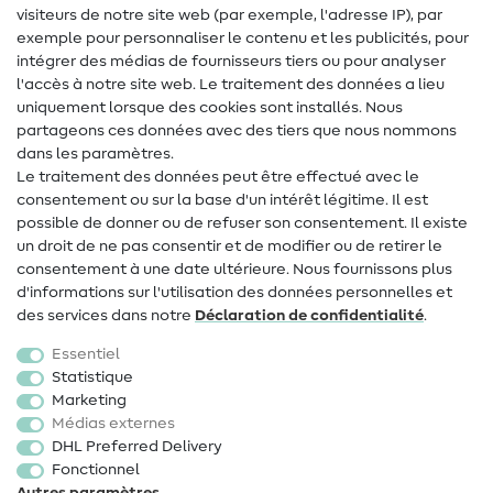
visiteurs de notre site web (par exemple, l'adresse IP), par
Tutos de couture
exemple pour personnaliser le contenu et les publicités, pour
intégrer des médias de fournisseurs tiers ou pour analyser
Aide & contact
l'accès à notre site web. Le traitement des données a lieu
uniquement lorsque des cookies sont installés. Nous
Contact
partageons ces données avec des tiers que nous nommons
dans les paramètres.
Changement de propriétaire
Le traitement des données peut être effectué avec le
consentement ou sur la base d'un intérêt légitime. Il est
FAQ
possible de donner ou de refuser son consentement. Il existe
Droit de rétractation
un droit de ne pas consentir et de modifier ou de retirer le
consentement à une date ultérieure. Nous fournissons plus
Populaire
d'informations sur l'utilisation des données personnelles et
des services dans notre
Déclaration de confidentialité
.
Tissus
Essentiel
Accessoires de couture
Statistique
Marketing
Promotions
Médias externes
DHL Preferred Delivery
Fonctionnel