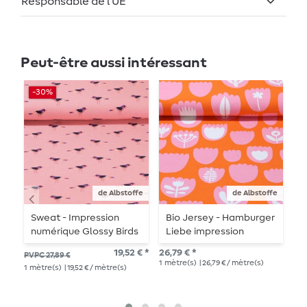
Responsable de l'UE
Peut-être aussi intéressant
-30%
de Albstoffe
de Albstoffe
Sweat - Impression
Bio Jersey - Hamburger
V
numérique Glossy Birds
Liebe impression
u
vieux rose
numérique Easygoing
19,52 € *
26,79 € *
10,
PVPC 27,89 €
Tulips Orange
1
mètre(s)
| 26,79 € / mètre(s)
1
mè
1
mètre(s)
| 19,52 € / mètre(s)