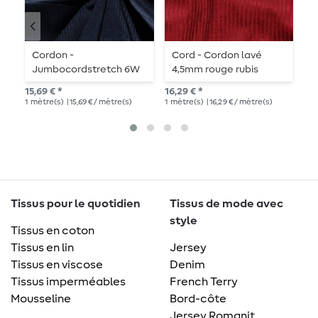
Cordon -
Cord - Cordon lavé
V
Jumbocordstretch 6W
4,5mm rouge rubis
W
marine
v
15,69 € *
16,29 € *
16,
1
mètre(s)
| 15,69 € / mètre(s)
1
mètre(s)
| 16,29 € / mètre(s)
1
mè
Tissus pour le quotidien
Tissus de mode avec
style
Tissus en coton
Tissus en lin
Jersey
Tissus en viscose
Denim
Tissus imperméables
French Terry
Mousseline
Bord-côte
Jersey Romanit