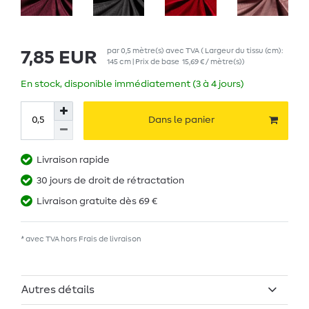
par
0,5
mètre(s)
avec TVA
( Largeur du tissu (cm):
7,85 EUR
145 cm | Prix de base
15,69 € / mètre(s)
)
En stock, disponible immédiatement (3 à 4 jours)
Dans le panier
Livraison rapide
30 jours de droit de rétractation
Livraison gratuite dès 69 €
* avec TVA hors
Frais de livraison
Autres détails