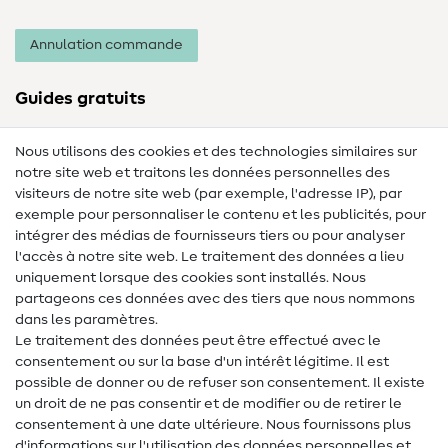
Annulation commande
Guides gratuits
Lexique des tissus
Nous utilisons des cookies et des technologies similaires sur
notre site web et traitons les données personnelles des
Lexique de couture
visiteurs de notre site web (par exemple, l'adresse IP), par
Tutos de couture
exemple pour personnaliser le contenu et les publicités, pour
intégrer des médias de fournisseurs tiers ou pour analyser
Aide & contact
l'accès à notre site web. Le traitement des données a lieu
uniquement lorsque des cookies sont installés. Nous
Contact
partageons ces données avec des tiers que nous nommons
dans les paramètres.
Changement de propriétaire
Le traitement des données peut être effectué avec le
consentement ou sur la base d'un intérêt légitime. Il est
FAQ
possible de donner ou de refuser son consentement. Il existe
Droit de rétractation
un droit de ne pas consentir et de modifier ou de retirer le
consentement à une date ultérieure. Nous fournissons plus
Populaire
d'informations sur l'utilisation des données personnelles et