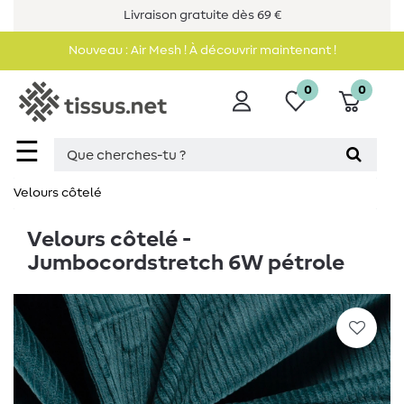
Livraison gratuite dès 69 €
Nouveau : Air Mesh ! À découvrir maintenant !
0
0
☰
Velours côtelé
Velours côtelé -
Jumbocordstretch 6W pétrole