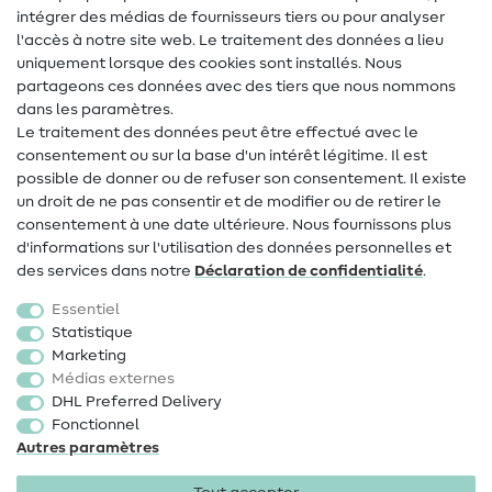
intégrer des médias de fournisseurs tiers ou pour analyser
Aide & contact
l'accès à notre site web. Le traitement des données a lieu
uniquement lorsque des cookies sont installés. Nous
Contact
partageons ces données avec des tiers que nous nommons
dans les paramètres.
Changement de propriétaire
Le traitement des données peut être effectué avec le
consentement ou sur la base d'un intérêt légitime. Il est
FAQ
possible de donner ou de refuser son consentement. Il existe
Droit de rétractation
un droit de ne pas consentir et de modifier ou de retirer le
consentement à une date ultérieure. Nous fournissons plus
Populaire
d'informations sur l'utilisation des données personnelles et
des services dans notre
Déclaration de confidentialité
.
Tissus
Essentiel
Accessoires de couture
Statistique
Marketing
Promotions
Médias externes
DHL Preferred Delivery
Fonctionnel
Autres paramètres