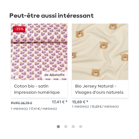
Peut-être aussi intéressant
-35%
de Albstoffe
Coton bio - satin
Bio Jersey Natural -
S
impression numérique
Visages d'ours naturels
H
Glossy Petit Bells
I
17,41 € *
15,69 € *
PVPC 26,79 €
PV
Vanille
P
1
mètre(s)
| 15,69 € / mètre(s)
1
mètre(s)
| 17,41 € / mètre(s)
27,
E
1
mè