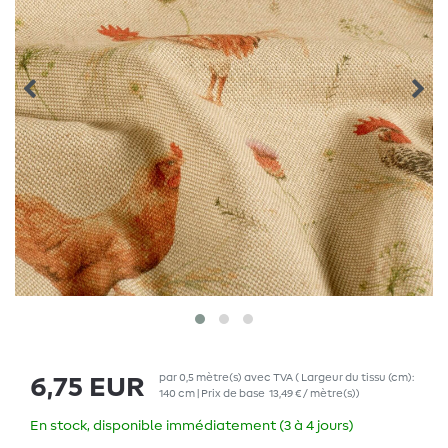
par
0,5
mètre(s)
avec TVA
( Largeur du tissu (cm):
6,75 EUR
140 cm | Prix de base
13,49 € / mètre(s)
)
En stock, disponible immédiatement (3 à 4 jours)