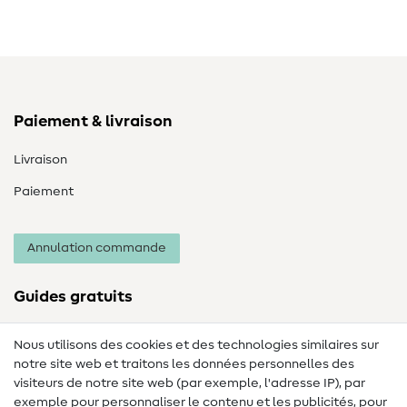
Paiement & livraison
Livraison
Paiement
Annulation commande
Guides gratuits
Lexique des tissus
Nous utilisons des cookies et des technologies similaires sur
notre site web et traitons les données personnelles des
Lexique de couture
visiteurs de notre site web (par exemple, l'adresse IP), par
Tutos de couture
exemple pour personnaliser le contenu et les publicités, pour