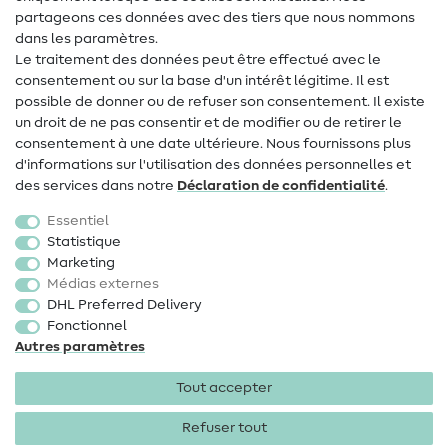
Contact
partageons ces données avec des tiers que nous nommons
dans les paramètres.
Changement de propriétaire
Le traitement des données peut être effectué avec le
consentement ou sur la base d'un intérêt légitime. Il est
FAQ
possible de donner ou de refuser son consentement. Il existe
Droit de rétractation
un droit de ne pas consentir et de modifier ou de retirer le
consentement à une date ultérieure. Nous fournissons plus
Populaire
d'informations sur l'utilisation des données personnelles et
des services dans notre
Déclaration de confidentialité
.
Tissus
Essentiel
Accessoires de couture
Statistique
Marketing
Promotions
Médias externes
DHL Preferred Delivery
Fonctionnel
Autres paramètres
Tout accepter
Mentions légales
Protection des données
CGV
Droit
de rétractation
Refuser tout