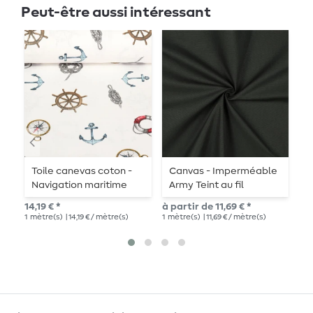
Peut-être aussi intéressant
Toile canevas coton -
Canvas - Imperméable
C
Navigation maritime
Army Teint au fil
Blanc
11,
14,19 € *
à partir de 11,69 € *
1
mè
1
mètre(s)
| 14,19 € / mètre(s)
1
mètre(s)
| 11,69 € / mètre(s)