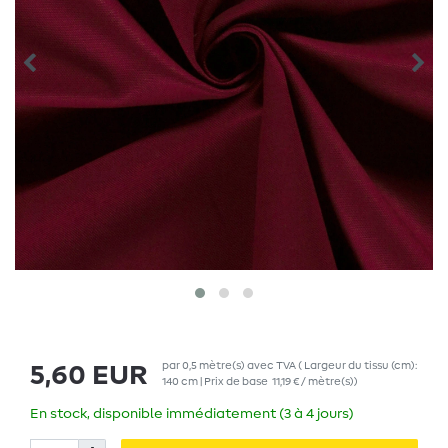
par
0,5
mètre(s)
avec TVA
( Largeur du tissu (cm):
5,60 EUR
140 cm | Prix de base
11,19 € / mètre(s)
)
En stock, disponible immédiatement (3 à 4 jours)