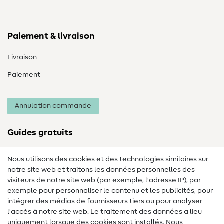
Paiement & livraison
Livraison
Paiement
Annulation commande
Guides gratuits
Lexique des tissus
Nous utilisons des cookies et des technologies similaires sur
notre site web et traitons les données personnelles des
Lexique de couture
visiteurs de notre site web (par exemple, l'adresse IP), par
Tutos de couture
exemple pour personnaliser le contenu et les publicités, pour
intégrer des médias de fournisseurs tiers ou pour analyser
Aide & contact
l'accès à notre site web. Le traitement des données a lieu
uniquement lorsque des cookies sont installés. Nous