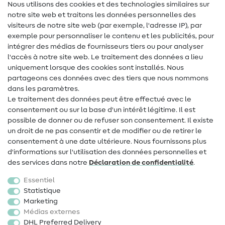
Nous utilisons des cookies et des technologies similaires sur
notre site web et traitons les données personnelles des
Lexique de couture
visiteurs de notre site web (par exemple, l'adresse IP), par
Tutos de couture
exemple pour personnaliser le contenu et les publicités, pour
intégrer des médias de fournisseurs tiers ou pour analyser
Aide & contact
l'accès à notre site web. Le traitement des données a lieu
uniquement lorsque des cookies sont installés. Nous
Contact
partageons ces données avec des tiers que nous nommons
dans les paramètres.
Changement de propriétaire
Le traitement des données peut être effectué avec le
consentement ou sur la base d'un intérêt légitime. Il est
FAQ
possible de donner ou de refuser son consentement. Il existe
Droit de rétractation
un droit de ne pas consentir et de modifier ou de retirer le
consentement à une date ultérieure. Nous fournissons plus
Populaire
d'informations sur l'utilisation des données personnelles et
des services dans notre
Déclaration de confidentialité
.
Tissus
Essentiel
Accessoires de couture
Statistique
Marketing
Promotions
Médias externes
DHL Preferred Delivery