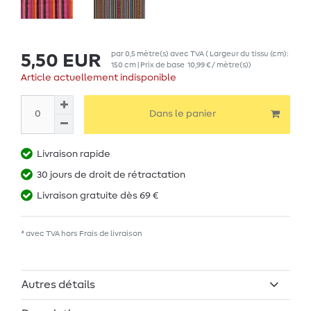
par
0,5
mètre(s)
avec TVA
( Largeur du tissu (cm):
5,50 EUR
150 cm | Prix de base
10,99 € / mètre(s)
)
Article actuellement indisponible
Dans le panier
Livraison rapide
30 jours de droit de rétractation
Livraison gratuite dès 69 €
* avec TVA hors
Frais de livraison
Autres détails