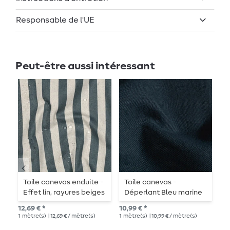
Responsable de l'UE
Peut-être aussi intéressant
Toile canevas enduite -
Toile canevas -
C
Effet lin, rayures beiges
Déperlant Bleu marine
F
et bleues
12,69 € *
10,99 € *
12,
1
mètre(s)
| 12,69 € / mètre(s)
1
mètre(s)
| 10,99 € / mètre(s)
1
mè