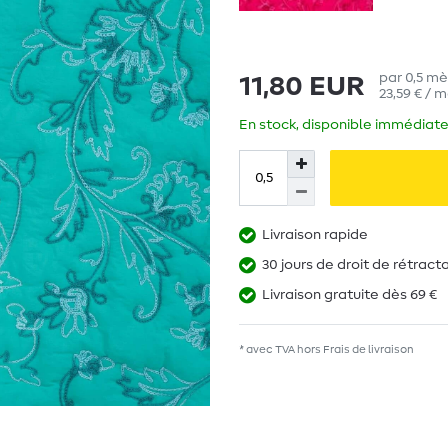
par
0,5
mè
11,80 EUR
23,59 € / 
En stock, disponible immédiate
Livraison rapide
30 jours de droit de rétract
Livraison gratuite dès 69 €
* avec TVA hors
Frais de livraison