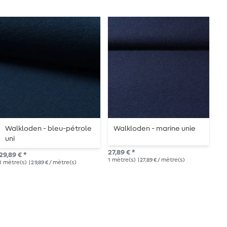
Walkloden - bleu-pétrole
Walkloden - marine unie
W
uni
27,89 € *
27,
29,89 € *
1
mètre(s)
| 27,89 € / mètre(s)
1
mè
1
mètre(s)
| 29,89 € / mètre(s)