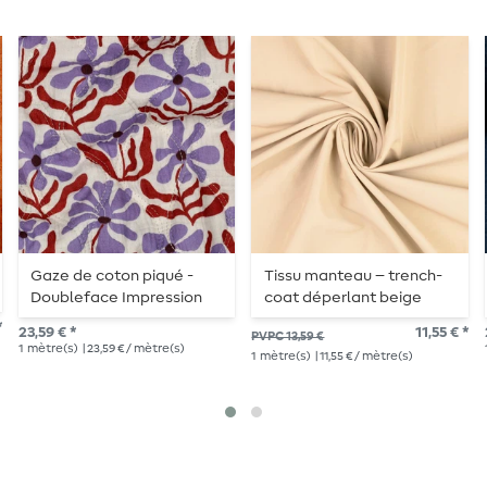
Gaze de coton piqué -
Tissu manteau – trench-
Doubleface Impression
coat déperlant beige
numérique Fleurs Géo
*
23,59 € *
11,55 € *
PVPC 13,59 €
Naturel
1
mètre(s)
| 23,59 € / mètre(s)
1
mètre(s)
| 11,55 € / mètre(s)