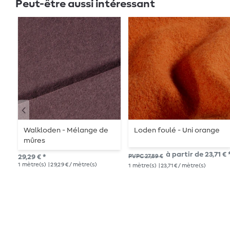
Peut-être aussi intéressant
Walkloden - Mélange de
Loden foulé - Uni orange
mûres
à partir de 23,71 € 
29,29 € *
PVPC 27,89 €
1
mètre(s)
| 29,29 € / mètre(s)
1
mètre(s)
| 23,71 € / mètre(s)