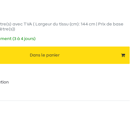
tre(s)
avec TVA
( Largeur du tissu (cm): 144 cm | Prix de base
mètre(s)
)
ment (3 à 4 jours)
Dans le panier
ation