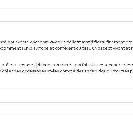
assé pour veste enchante avec un délicat
motif floral
finement brod
légamment sur la surface et confèrent au tissu un aspect vivant et 
té et un aspect joliment structuré - parfait si tu veux coudre des
r créer des accessoires stylés comme des sacs à dos ou d'autres pi