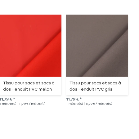
Tissu pour sacs et sacs à
Tissu pour sacs et sacs à
T
dos - enduit PVC melon
dos - enduit PVC gris
d
11,79 € *
11,79 € *
11,
1
mètre(s)
| 11,79 € / mètre(s)
1
mètre(s)
| 11,79 € / mètre(s)
1
mè