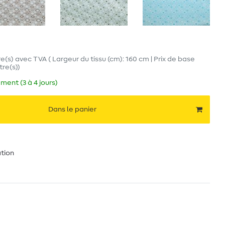
e(s)
avec TVA
( Largeur du tissu (cm): 160 cm | Prix de base
tre(s)
)
ment (3 à 4 jours)
Dans le panier
ation