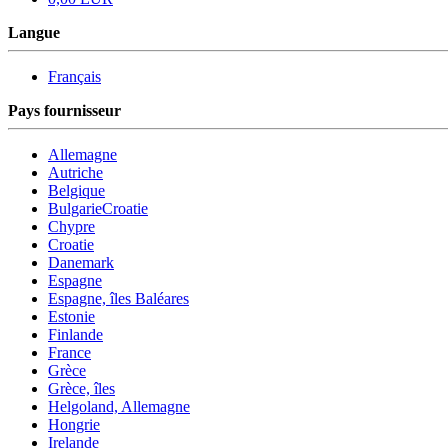
Langue
Français
Pays fournisseur
Allemagne
Autriche
Belgique
BulgarieCroatie
Chypre
Croatie
Danemark
Espagne
Espagne, îles Baléares
Estonie
Finlande
France
Grèce
Grèce, îles
Helgoland, Allemagne
Hongrie
Irelande