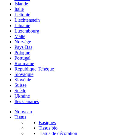
Islande
Italie
Lettonie
Liechtenstein
Lituanie
Luxembourg
Malte
Norvège
Pays-Bas
Pologne
Portugal
Roumanie
République Tchèque
Slovaquie
Slovénie
Suisse
Suède
Ukraine
Îles Canaries
Nouveau
Tissus
Basiques
Tissus bio
Tissus de décoration