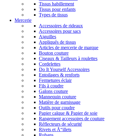
Tissus habillement
Tissus pour enfants
Types de tissus
Mercerie
Accessoires de rideaux
Accessoires pour sacs
Aiguilles
Appliqués de tissus
Articles de mercerie de marque
Bouton couture
Ciseaux & Tailleurs à roulettes
Cordelettes
Do It Yourself Accessoires
Entoilages & renforts
Fermetures éclair
Fils à coudre
Galons couture
Mannequin couture
Matière de garnissage
Outils pour coudre
Papier calque & Papier de soie
Rangement accessoires de couture
Réflecteurs de sécurité
Rivets et Å“illets
Rubans