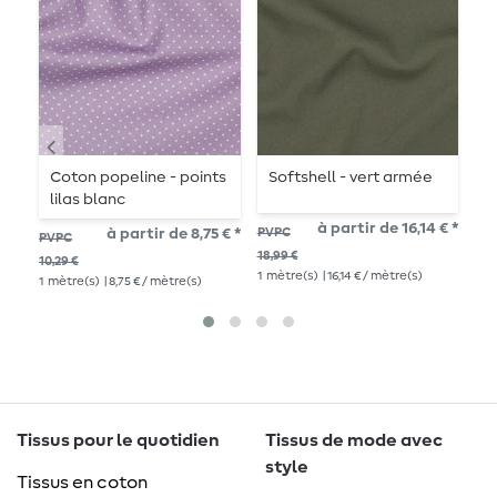
Coton popeline - points
Softshell - vert armée
S
lilas blanc
G
à partir de 16,14 € *
à partir de 8,75 € *
PVPC
PVPC
PV
18,99 €
10,29 €
14,1
1
mètre(s)
| 16,14 € / mètre(s)
1
mètre(s)
| 8,75 € / mètre(s)
1
mè
Tissus pour le quotidien
Tissus de mode avec
style
Tissus en coton