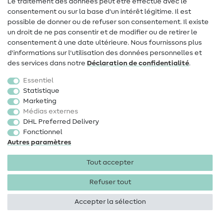
Le traitement des données peut être effectué avec le
consentement ou sur la base d'un intérêt légitime. Il est
FAQ
possible de donner ou de refuser son consentement. Il existe
Droit de rétractation
un droit de ne pas consentir et de modifier ou de retirer le
consentement à une date ultérieure. Nous fournissons plus
Populaire
d'informations sur l'utilisation des données personnelles et
des services dans notre
Déclaration de confidentialité
.
Tissus
Essentiel
Accessoires de couture
Statistique
Marketing
Promotions
Médias externes
DHL Preferred Delivery
Fonctionnel
Autres paramètres
Tout accepter
Mentions légales
Protection des données
CGV
Droit
de rétractation
Refuser tout
Accepter la sélection
Droits d'auteur 2026 SewIY GmbH