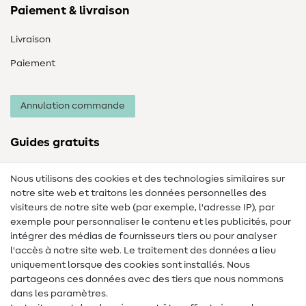
Paiement & livraison
Livraison
Paiement
Annulation commande
Guides gratuits
Lexique des tissus
Nous utilisons des cookies et des technologies similaires sur
notre site web et traitons les données personnelles des
Lexique de couture
visiteurs de notre site web (par exemple, l'adresse IP), par
Tutos de couture
exemple pour personnaliser le contenu et les publicités, pour
intégrer des médias de fournisseurs tiers ou pour analyser
Aide & contact
l'accès à notre site web. Le traitement des données a lieu
uniquement lorsque des cookies sont installés. Nous
Contact
partageons ces données avec des tiers que nous nommons
dans les paramètres.
Changement de propriétaire