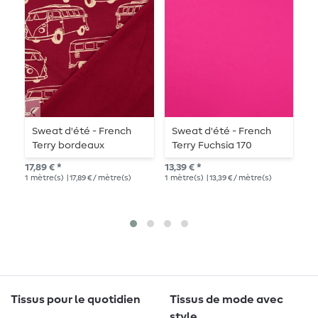
Sweat d'été - French
Sweat d'été - French
S
Terry bordeaux
Terry Fuchsia 170
d
Angeraut
bouclette
«
17,89 € *
13,39 € *
21,
B
1
mètre(s)
| 17,89 € / mètre(s)
1
mètre(s)
| 13,39 € / mètre(s)
1
mè
Tissus pour le quotidien
Tissus de mode avec
style