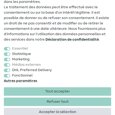
dans les paramètres.
Changement de propriétaire
Le traitement des données peut être effectué avec le
consentement ou sur la base d'un intérêt légitime. Il est
FAQ
possible de donner ou de refuser son consentement. Il existe
Droit de rétractation
un droit de ne pas consentir et de modifier ou de retirer le
consentement à une date ultérieure. Nous fournissons plus
Populaire
d'informations sur l'utilisation des données personnelles et
des services dans notre
Déclaration de confidentialité
.
Tissus
Essentiel
Accessoires de couture
Statistique
Marketing
Promotions
Médias externes
DHL Preferred Delivery
Fonctionnel
Autres paramètres
Tout accepter
Mentions légales
Protection des données
CGV
Droit
de rétractation
Refuser tout
Accepter la sélection
Droits d'auteur 2026 SewIY GmbH