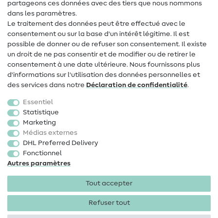
Contact
partageons ces données avec des tiers que nous nommons
dans les paramètres.
Changement de propriétaire
Le traitement des données peut être effectué avec le
consentement ou sur la base d'un intérêt légitime. Il est
FAQ
possible de donner ou de refuser son consentement. Il existe
Droit de rétractation
un droit de ne pas consentir et de modifier ou de retirer le
consentement à une date ultérieure. Nous fournissons plus
Populaire
d'informations sur l'utilisation des données personnelles et
des services dans notre
Déclaration de confidentialité
.
Tissus
Essentiel
Accessoires de couture
Statistique
Marketing
Promotions
Médias externes
DHL Preferred Delivery
Fonctionnel
Autres paramètres
Tout accepter
Mentions légales
Protection des données
CGV
Droit
de rétractation
Refuser tout