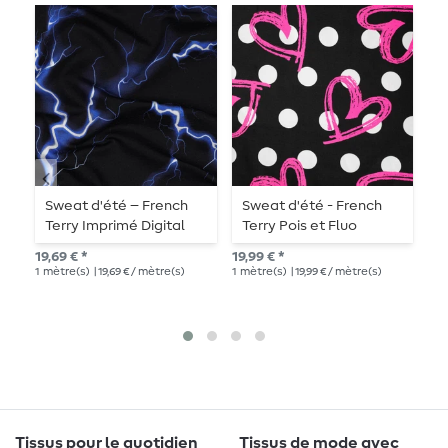
Sweat d'été – French
Sweat d'été - French
S
Terry Imprimé Digital
Terry Pois et Fluo
T
Éclairs Noir
Coeurs Noir
19,69 € *
19,99 € *
18,
1
mètre(s)
| 19,69 € / mètre(s)
1
mètre(s)
| 19,99 € / mètre(s)
1
mè
Tissus pour le quotidien
Tissus de mode avec