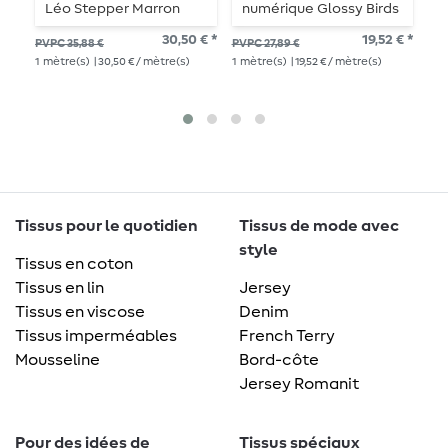
Léo Stepper Marron
numérique Glossy Birds
e
vieux rose
30,50 € *
19,52 € *
PVPC 35,88 €
PVPC 27,89 €
PV
1
mètre(s)
| 30,50 € / mètre(s)
1
mètre(s)
| 19,52 € / mètre(s)
27,
1
mè
Tissus pour le quotidien
Tissus de mode avec
style
Tissus en coton
Tissus en lin
Jersey
Tissus en viscose
Denim
Tissus imperméables
French Terry
Mousseline
Bord-côte
Jersey Romanit
Pour des idées de
Tissus spéciaux