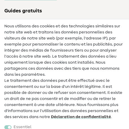
Guides gratuits
Lexique des tissus
Nous utilisons des cookies et des technologies similaires sur
notre site web et traitons les données personnelles des
Lexique de couture
visiteurs de notre site web (par exemple, l'adresse IP), par
Tutos de couture
exemple pour personnaliser le contenu et les publicités, pour
intégrer des médias de fournisseurs tiers ou pour analyser
Aide & contact
l'accès à notre site web. Le traitement des données a lieu
uniquement lorsque des cookies sont installés. Nous
Contact
partageons ces données avec des tiers que nous nommons
dans les paramètres.
Changement de propriétaire
Le traitement des données peut être effectué avec le
consentement ou sur la base d'un intérêt légitime. Il est
FAQ
possible de donner ou de refuser son consentement. Il existe
Droit de rétractation
un droit de ne pas consentir et de modifier ou de retirer le
consentement à une date ultérieure. Nous fournissons plus
Populaire
d'informations sur l'utilisation des données personnelles et
des services dans notre
Déclaration de confidentialité
.
Tissus
Essentiel