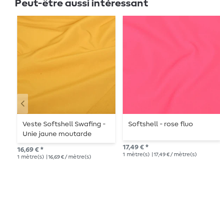
Peut-être aussi intéressant
Veste Softshell Swafing -
Softshell - rose fluo
Unie jaune moutarde
17,49 € *
16,69 € *
1
mètre(s)
| 17,49 € / mètre(s)
1
mètre(s)
| 16,69 € / mètre(s)