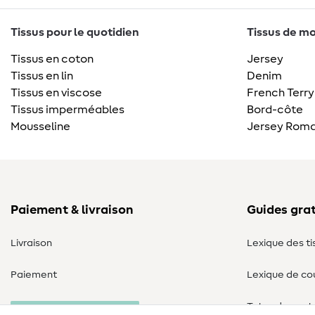
Tissus pour le quotidien
Tissus de mo
Tissus en coton
Jersey
Tissus en lin
Denim
Tissus en viscose
French Terry
Tissus imperméables
Bord-côte
Mousseline
Jersey Roma
Paiement & livraison
Guides grat
Livraison
Lexique des ti
Paiement
Lexique de co
Tutos de cout
Annulation commande