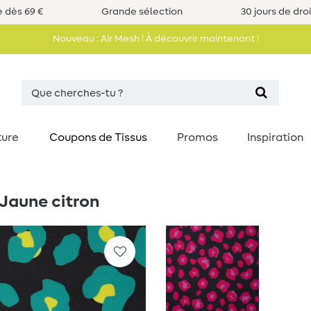
e dès 69 €
Grande sélection
30 jours de dro
Nouveau : Air Mesh ! À découvrir maintenant !
ture
Coupons de Tissus
Promos
Inspiration
 Jaune citron