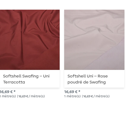
Softshell Swafing – Uni
Softshell Uni – Rose
S
Terracotta
poudré de Swafing
p
16,69 € *
16,69 € *
16,
1
mètre(s)
| 16,69 € / mètre(s)
1
mètre(s)
| 16,69 € / mètre(s)
1
mè