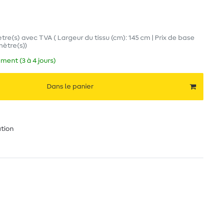
tre(s)
avec TVA
( Largeur du tissu (cm): 145 cm | Prix de base
mètre(s)
)
ment (3 à 4 jours)
Dans le panier
ation