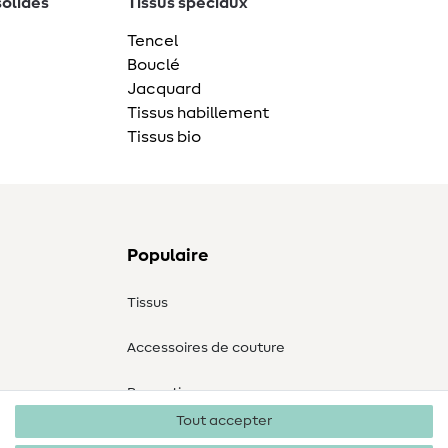
solides
Tissus spéciaux
Tencel
Bouclé
Jacquard
Tissus habillement
Tissus bio
Populaire
Tissus
Accessoires de couture
Promotions
Tout accepter