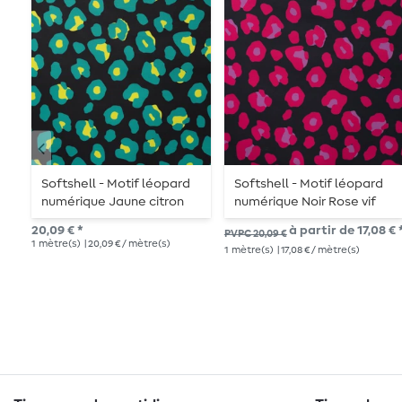
Softshell - Motif léopard
Softshell - Motif léopard
numérique Jaune citron
numérique Noir Rose vif
20,09 € *
à partir de 17,08 € 
PVPC 20,09 €
1
mètre(s)
| 20,09 € / mètre(s)
1
mètre(s)
| 17,08 € / mètre(s)