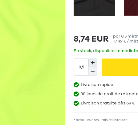
par
0,5
mètr
8,74 EUR
17,49 € / mèt
En stock, disponible immédiate
Livraison rapide
30 jours de droit de rétract
Livraison gratuite dès 69 €
* avec TVA hors
Frais de livraison