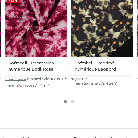
-15%
Softshell - Impression
Softshell - Imprimé
numérique Batik Rose
numérique Léopard
abstrait noir
*
à partir de 16,99 € *
13,39 € *
PVPC 19,99 €
1
mètre(s)
| 13,39 € / mètre(s)
1
mètre(s)
| 16,99 € / mètre(s)