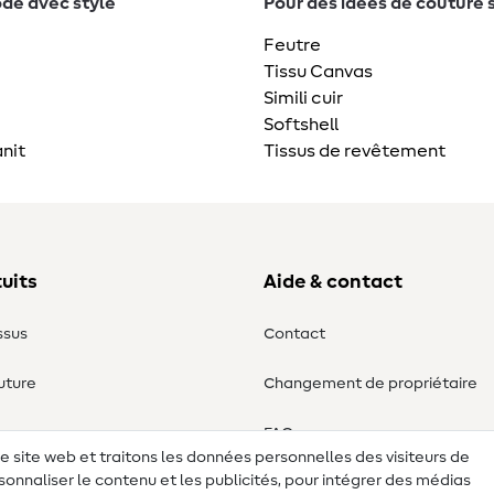
de avec style
Pour des idées de couture 
Feutre
Tissu Canvas
Simili cuir
Softshell
nit
Tissus de revêtement
uits
Aide & contact
ssus
Contact
uture
Changement de propriétaire
ure
FAQ
re site web et traitons les données personnelles des visiteurs de
sonnaliser le contenu et les publicités, pour intégrer des médias
Droit de rétractation