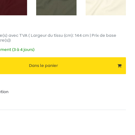
e(s)
avec TVA
( Largeur du tissu (cm): 144 cm | Prix de base
re(s)
)
ment (3 à 4 jours)
Dans le panier
ation