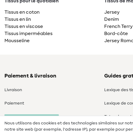
Tissus pour le quotidien
Tissus de mo
Tissus en coton
Jersey
Tissus en lin
Denim
Tissus en viscose
French Terry
Tissus imperméables
Bord-côte
Mousseline
Jersey Roma
Paiement & livraison
Guides grat
Livraison
Lexique des ti
Paiement
Lexique de co
Tutos de cout
Annulation commande
Nous utilisons des cookies et des technologies similaires sur not
notre site web (par exemple, l'adresse IP), par exemple pour per