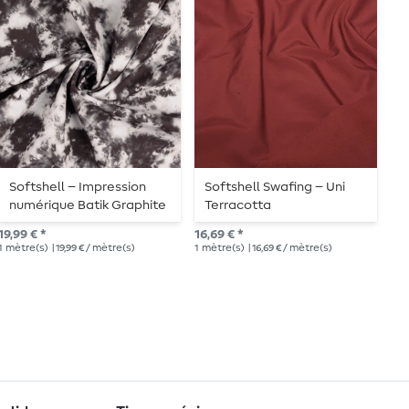
Softshell – Impression
Softshell Swafing – Uni
S
numérique Batik Graphite
Terracotta
k
19,99 € *
16,69 € *
15,
1
mètre(s)
| 19,99 € / mètre(s)
1
mètre(s)
| 16,69 € / mètre(s)
1
mè