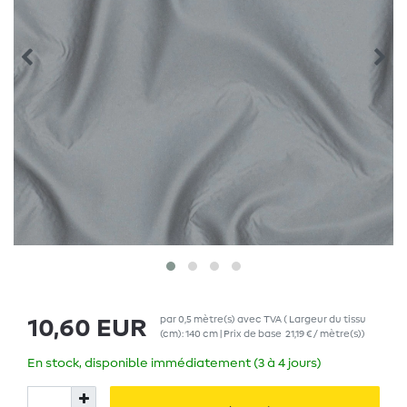
par
0,5
mètre(s)
avec TVA
( Largeur du tissu
10,60 EUR
(cm): 140 cm | Prix de base
21,19 € / mètre(s)
)
En stock, disponible immédiatement (3 à 4 jours)