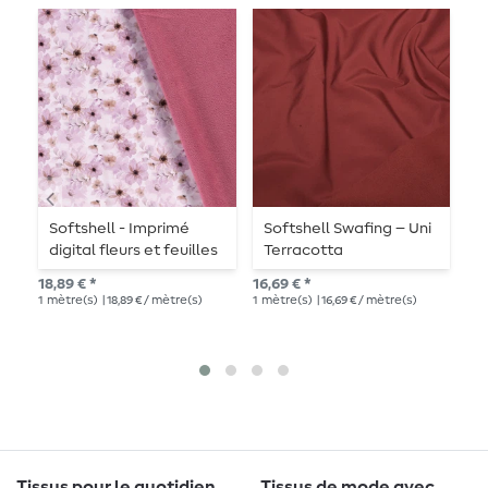
Softshell - Imprimé
Softshell Swafing – Uni
S
digital fleurs et feuilles
Terracotta
p
rose
18,89 € *
16,69 € *
16,
1
mètre(s)
| 18,89 € / mètre(s)
1
mètre(s)
| 16,69 € / mètre(s)
1
mè
Tissus pour le quotidien
Tissus de mode avec