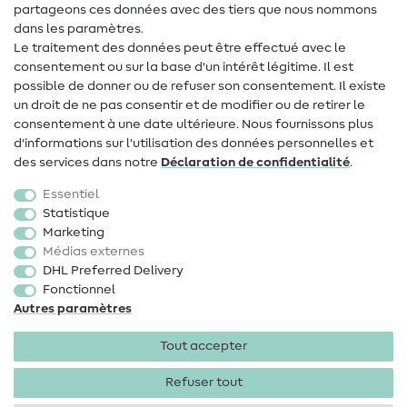
Contact
partageons ces données avec des tiers que nous nommons
dans les paramètres.
Changement de propriétaire
Le traitement des données peut être effectué avec le
consentement ou sur la base d'un intérêt légitime. Il est
FAQ
possible de donner ou de refuser son consentement. Il existe
Droit de rétractation
un droit de ne pas consentir et de modifier ou de retirer le
consentement à une date ultérieure. Nous fournissons plus
Populaire
d'informations sur l'utilisation des données personnelles et
des services dans notre
Déclaration de confidentialité
.
Tissus
Essentiel
Accessoires de couture
Statistique
Marketing
Promotions
Médias externes
DHL Preferred Delivery
Fonctionnel
Autres paramètres
Tout accepter
Mentions légales
Protection des données
CGV
Droit
de rétractation
Refuser tout