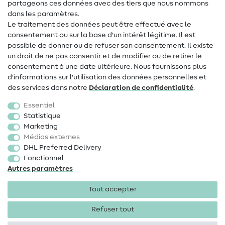
Contact
partageons ces données avec des tiers que nous nommons
dans les paramètres.
Changement de propriétaire
Le traitement des données peut être effectué avec le
consentement ou sur la base d'un intérêt légitime. Il est
FAQ
possible de donner ou de refuser son consentement. Il existe
Droit de rétractation
un droit de ne pas consentir et de modifier ou de retirer le
consentement à une date ultérieure. Nous fournissons plus
Populaire
d'informations sur l'utilisation des données personnelles et
des services dans notre
Déclaration de confidentialité
.
Tissus
Essentiel
Accessoires de couture
Statistique
Marketing
Promotions
Médias externes
DHL Preferred Delivery
Fonctionnel
Autres paramètres
Tout accepter
Mentions légales
Protection des données
CGV
Droit
de rétractation
Refuser tout