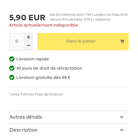
par
0,5
mètre(s)
avec TVA
( Largeur du tissu (cm):
5,90 EUR
146 cm | Prix de base
11,79 € / mètre(s)
)
Article actuellement indisponible
Dans le panier
Livraison rapide
30 jours de droit de rétractation
Livraison gratuite dès 69 €
* avec TVA hors
Frais de livraison
Autres détails
Description