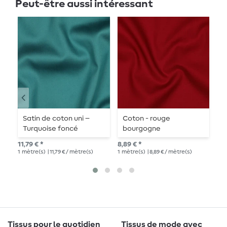
Peut-être aussi intéressant
Satin de coton uni –
Coton - rouge
C
Turquoise foncé
bourgogne
10,
11,79 € *
8,89 € *
1
mè
1
mètre(s)
| 11,79 € / mètre(s)
1
mètre(s)
| 8,89 € / mètre(s)
Tissus pour le quotidien
Tissus de mode avec