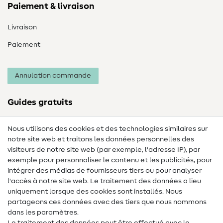
Paiement & livraison
Livraison
Paiement
Annulation commande
Guides gratuits
Lexique des tissus
Nous utilisons des cookies et des technologies similaires sur
notre site web et traitons les données personnelles des
Lexique de couture
visiteurs de notre site web (par exemple, l'adresse IP), par
Tutos de couture
exemple pour personnaliser le contenu et les publicités, pour
intégrer des médias de fournisseurs tiers ou pour analyser
Aide & contact
l'accès à notre site web. Le traitement des données a lieu
uniquement lorsque des cookies sont installés. Nous
Contact
partageons ces données avec des tiers que nous nommons
dans les paramètres.
Changement de propriétaire