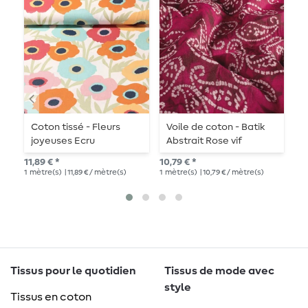
Coton tissé - Fleurs
Voile de coton - Batik
V
joyeuses Ecru
Abstrait Rose vif
A
11,89 € *
10,79 € *
10,
1
mètre(s)
| 11,89 € / mètre(s)
1
mètre(s)
| 10,79 € / mètre(s)
1
mè
Tissus pour le quotidien
Tissus de mode avec
style
Tissus en coton