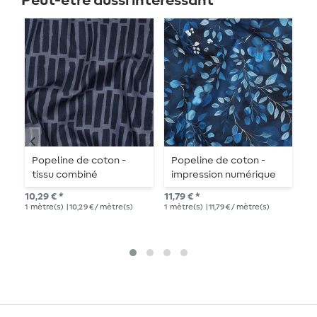
Peut-être aussi intéressant
Popeline de coton -
Popeline de coton -
P
tissu combiné
impression numérique
t
bâtonnets Navy
branches de fleurs
a
10,29 € *
11,79 € *
10,
bleues
1
mètre(s)
| 10,29 € / mètre(s)
1
mètre(s)
| 11,79 € / mètre(s)
1
mè