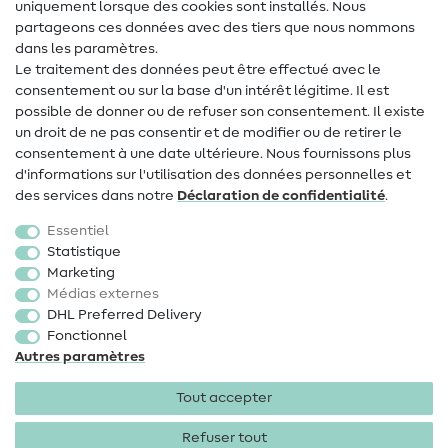
uniquement lorsque des cookies sont installés. Nous
Contact
partageons ces données avec des tiers que nous nommons
dans les paramètres.
Changement de propriétaire
Le traitement des données peut être effectué avec le
consentement ou sur la base d'un intérêt légitime. Il est
FAQ
possible de donner ou de refuser son consentement. Il existe
Droit de rétractation
un droit de ne pas consentir et de modifier ou de retirer le
consentement à une date ultérieure. Nous fournissons plus
Populaire
d'informations sur l'utilisation des données personnelles et
des services dans notre
Déclaration de confidentialité
.
Tissus
Essentiel
Accessoires de couture
Statistique
Marketing
Promotions
Médias externes
DHL Preferred Delivery
Fonctionnel
Autres paramètres
Tout accepter
Mentions légales
Protection des données
CGV
Droit
de rétractation
Refuser tout