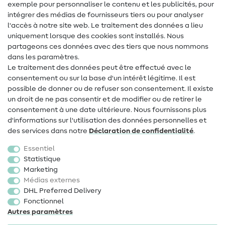
Tutos de couture
exemple pour personnaliser le contenu et les publicités, pour
intégrer des médias de fournisseurs tiers ou pour analyser
Aide & contact
l'accès à notre site web. Le traitement des données a lieu
uniquement lorsque des cookies sont installés. Nous
Contact
partageons ces données avec des tiers que nous nommons
dans les paramètres.
Changement de propriétaire
Le traitement des données peut être effectué avec le
consentement ou sur la base d'un intérêt légitime. Il est
FAQ
possible de donner ou de refuser son consentement. Il existe
Droit de rétractation
un droit de ne pas consentir et de modifier ou de retirer le
consentement à une date ultérieure. Nous fournissons plus
Populaire
d'informations sur l'utilisation des données personnelles et
des services dans notre
Déclaration de confidentialité
.
Tissus
Essentiel
Accessoires de couture
Statistique
Marketing
Promotions
Médias externes
DHL Preferred Delivery
Fonctionnel
Autres paramètres