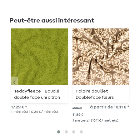
Peut-être aussi intéressant
Teddyfleece - Bouclé
Polaire douillet -
T
double face uni citron
Doubleface fleurs
d
vert
marron
n
17,29 € *
à partir de 10,11 € *
17,
PVPC
1
mètre(s)
| 17,29 € / mètre(s)
1
mè
11,89 €
1
mètre(s)
| 10,11 € / mètre(s)