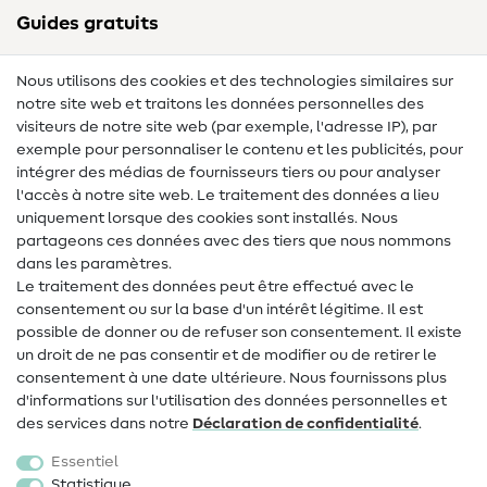
Guides gratuits
Lexique des tissus
Nous utilisons des cookies et des technologies similaires sur
notre site web et traitons les données personnelles des
Lexique de couture
visiteurs de notre site web (par exemple, l'adresse IP), par
Tutos de couture
exemple pour personnaliser le contenu et les publicités, pour
intégrer des médias de fournisseurs tiers ou pour analyser
Aide & contact
l'accès à notre site web. Le traitement des données a lieu
uniquement lorsque des cookies sont installés. Nous
Contact
partageons ces données avec des tiers que nous nommons
dans les paramètres.
Changement de propriétaire
Le traitement des données peut être effectué avec le
consentement ou sur la base d'un intérêt légitime. Il est
FAQ
possible de donner ou de refuser son consentement. Il existe
Droit de rétractation
un droit de ne pas consentir et de modifier ou de retirer le
consentement à une date ultérieure. Nous fournissons plus
Populaire
d'informations sur l'utilisation des données personnelles et
des services dans notre
Déclaration de confidentialité
.
Tissus
Essentiel
Accessoires de couture
Statistique