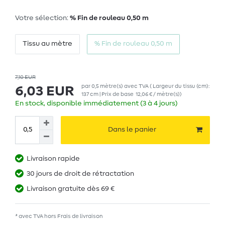
Votre sélection:
% Fin de rouleau 0,50 m
Tissu au mètre
% Fin de rouleau 0,50 m
7,10 EUR
par
0,5
mètre(s)
avec TVA
( Largeur du tissu (cm):
6,03 EUR
137 cm | Prix de base
12,06 € / mètre(s)
)
En stock, disponible immédiatement (3 à 4 jours)
Dans le panier
Livraison rapide
30 jours de droit de rétractation
Livraison gratuite dès 69 €
* avec TVA hors
Frais de livraison