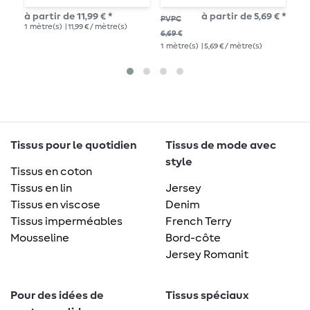
à partir de 11,99 € *
à partir de 5,69 € *
PVPC
PV
1
mètre(s)
| 11,99 € / mètre(s)
6,69 €
14,
1
mètre(s)
| 5,69 € / mètre(s)
1
mè
Tissus pour le quotidien
Tissus de mode avec
style
Tissus en coton
Tissus en lin
Jersey
Tissus en viscose
Denim
Tissus imperméables
French Terry
Mousseline
Bord-côte
Jersey Romanit
Pour des idées de
Tissus spéciaux