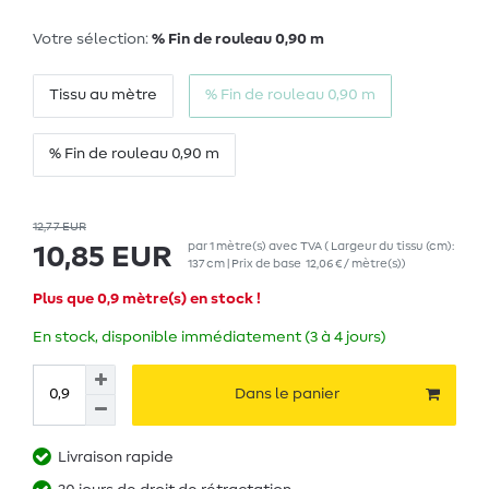
Votre sélection:
% Fin de rouleau 0,90 m
Tissu au mètre
% Fin de rouleau 0,90 m
% Fin de rouleau 0,90 m
12,77 EUR
par
1
mètre(s)
avec TVA
( Largeur du tissu (cm):
10,85 EUR
137 cm | Prix de base
12,06 € / mètre(s)
)
Plus que 0,9 mètre(s) en stock !
En stock, disponible immédiatement (3 à 4 jours)
Dans le panier
Livraison rapide