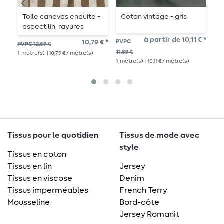
Toile canevas enduite -
Coton vintage - gris
L
aspect lin, rayures
beiges et marron
à partir de 10,11 € *
10,79 € *
PVPC
PVP
PVPC 12,69 €
1
mè
11,89 €
1
mètre(s)
| 10,79 € / mètre(s)
1
mètre(s)
| 10,11 € / mètre(s)
Tissus pour le quotidien
Tissus de mode avec
style
Tissus en coton
Tissus en lin
Jersey
Tissus en viscose
Denim
Tissus imperméables
French Terry
Mousseline
Bord-côte
Jersey Romanit