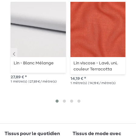
Lin - Blanc Mélange
Lin viscose - Lavé, uni,
L
couleur Terracotta
m
27,89 € *
14,19 € *
13,
1
mètre(s)
| 27,89 € / mètre(s)
1
mètre(s)
| 14,19 € / mètre(s)
1
mè
Tissus pour le quotidien
Tissus de mode avec