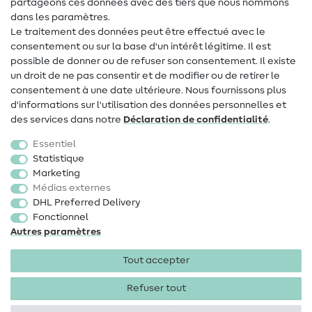
partageons ces données avec des tiers que nous nommons
dans les paramètres.
Changement de propriétaire
Le traitement des données peut être effectué avec le
consentement ou sur la base d'un intérêt légitime. Il est
FAQ
possible de donner ou de refuser son consentement. Il existe
Droit de rétractation
un droit de ne pas consentir et de modifier ou de retirer le
consentement à une date ultérieure. Nous fournissons plus
Populaire
d'informations sur l'utilisation des données personnelles et
des services dans notre
Déclaration de confidentialité
.
Tissus
Essentiel
Accessoires de couture
Statistique
Marketing
Promotions
Médias externes
DHL Preferred Delivery
Fonctionnel
Autres paramètres
Tout accepter
Mentions légales
Protection des données
CGV
Droit
de rétractation
Refuser tout