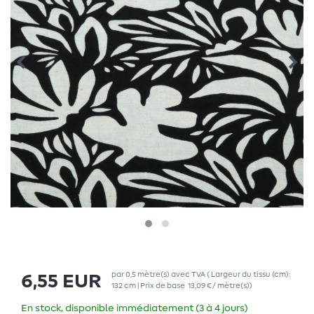
par
0,5
mètre(s)
avec TVA
( Largeur du tissu (cm):
6,55 EUR
132 cm | Prix de base
13,09 € / mètre(s)
)
En stock, disponible immédiatement (3 à 4 jours)