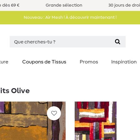
e dès 69 €
Grande sélection
30 jours de dro
Nouveau : Air Mesh ! À découvrir maintenant !
ture
Coupons de Tissus
Promos
Inspiration
ts Olive