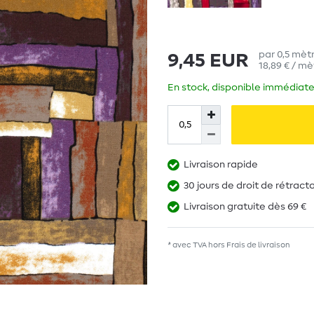
par
0,5
mètr
9,45 EUR
18,89 € / mè
En stock, disponible immédiate
Livraison rapide
30 jours de droit de rétract
Livraison gratuite dès 69 €
* avec TVA hors
Frais de livraison