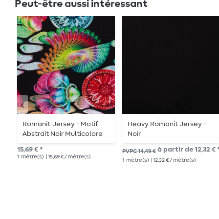
Peut-être aussi intéressant
Romanit-Jersey - Motif
Heavy Romanit Jersey -
Abstrait Noir Multicolore
Noir
15,69 € *
à partir de 12,32 € 
PVPC 14,49 €
1
mètre(s)
| 15,69 € / mètre(s)
1
mètre(s)
| 12,32 € / mètre(s)