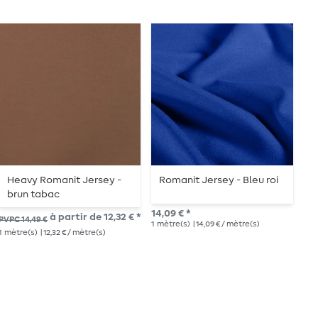
Heavy Romanit Jersey -
Romanit Jersey - Bleu roi
J
brun tabac
N
14,09 € *
à partir de 12,32 € *
PVPC 14,49 €
PVP
1
mètre(s)
| 14,09 € / mètre(s)
1
mètre(s)
| 12,32 € / mètre(s)
1
mè