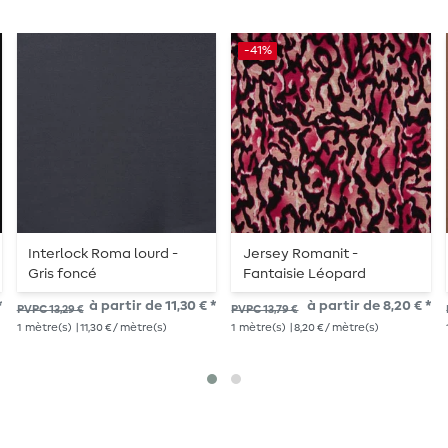
-41%
Interlock Roma lourd -
Jersey Romanit -
Gris foncé
Fantaisie Léopard
Bordeaux
*
à partir de 11,30 € *
à partir de 8,20 € *
PVPC 13,29 €
PVPC 13,79 €
1
mètre(s)
| 11,30 € / mètre(s)
1
mètre(s)
| 8,20 € / mètre(s)