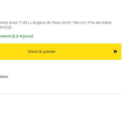
e(s)
avec TVA
( Largeur du tissu (cm): 155 cm | Prix de base
tre(s)
)
ment (3 à 4 jours)
Dans le panier
ation