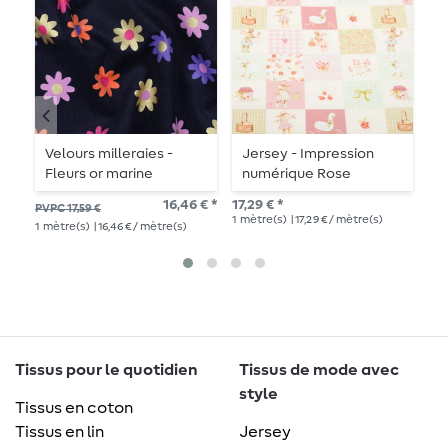
Velours milleraies -
Jersey - Impression
J
Fleurs or marine
numérique Rose
l
16,46 € *
17,29 € *
15,
PVPC 17,59 €
1
mètre(s)
| 17,29 € / mètre(s)
1
mè
1
mètre(s)
| 16,46 € / mètre(s)
Tissus pour le quotidien
Tissus de mode avec
style
Tissus en coton
Tissus en lin
Jersey