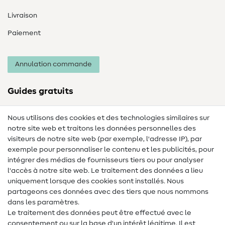
Livraison
Paiement
Annulation commande
Guides gratuits
Lexique des tissus
Nous utilisons des cookies et des technologies similaires sur
notre site web et traitons les données personnelles des
Lexique de couture
visiteurs de notre site web (par exemple, l'adresse IP), par
Tutos de couture
exemple pour personnaliser le contenu et les publicités, pour
intégrer des médias de fournisseurs tiers ou pour analyser
Aide & contact
l'accès à notre site web. Le traitement des données a lieu
uniquement lorsque des cookies sont installés. Nous
Contact
partageons ces données avec des tiers que nous nommons
dans les paramètres.
Changement de propriétaire
Le traitement des données peut être effectué avec le
consentement ou sur la base d'un intérêt légitime. Il est
FAQ