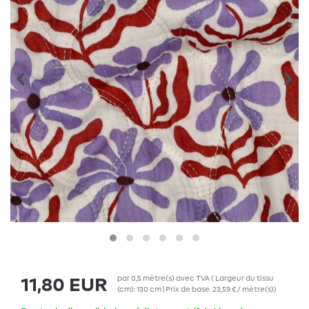
par
0,5
mètre(s)
avec TVA
( Largeur du tissu
11,80 EUR
(cm): 130 cm | Prix de base
23,59 € / mètre(s)
)