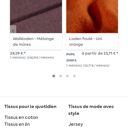
Walkloden - Mélange
Loden foulé - Uni
T
de mûres
orange
t
b
29,29 € *
à partir de 23,71 € *
PVPC
PVP
1
mètre(s)
| 29,29 € / mètre(s)
1
mè
27,89 €
1
mètre(s)
| 23,71 € / mètre(s)
Tissus pour le quotidien
Tissus de mode avec
style
Tissus en coton
Tissus en lin
Jersey