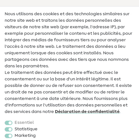
Lexique des tissus
Nous utilisons des cookies et des technologies similaires sur
notre site web et traitons les données personnelles des
Lexique de couture
visiteurs de notre site web (par exemple, l'adresse IP), par
Tutos de couture
exemple pour personnaliser le contenu et les publicités, pour
intégrer des médias de fournisseurs tiers ou pour analyser
Aide & contact
l'accès à notre site web. Le traitement des données a lieu
uniquement lorsque des cookies sont installés. Nous
Contact
partageons ces données avec des tiers que nous nommons
dans les paramètres.
Changement de propriétaire
Le traitement des données peut être effectué avec le
consentement ou sur la base d'un intérêt légitime. Il est
FAQ
possible de donner ou de refuser son consentement. Il existe
Droit de rétractation
un droit de ne pas consentir et de modifier ou de retirer le
consentement à une date ultérieure. Nous fournissons plus
Populaire
d'informations sur l'utilisation des données personnelles et
des services dans notre
Déclaration de confidentialité
.
Tissus
Essentiel
Accessoires de couture
Statistique
Marketing
Promotions