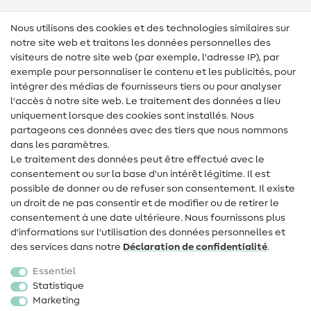
Lexique des tissus
Nous utilisons des cookies et des technologies similaires sur
notre site web et traitons les données personnelles des
Lexique de couture
visiteurs de notre site web (par exemple, l'adresse IP), par
Tutos de couture
exemple pour personnaliser le contenu et les publicités, pour
intégrer des médias de fournisseurs tiers ou pour analyser
Aide & contact
l'accès à notre site web. Le traitement des données a lieu
uniquement lorsque des cookies sont installés. Nous
Contact
partageons ces données avec des tiers que nous nommons
dans les paramètres.
Changement de propriétaire
Le traitement des données peut être effectué avec le
consentement ou sur la base d'un intérêt légitime. Il est
FAQ
possible de donner ou de refuser son consentement. Il existe
Droit de rétractation
un droit de ne pas consentir et de modifier ou de retirer le
consentement à une date ultérieure. Nous fournissons plus
Populaire
d'informations sur l'utilisation des données personnelles et
des services dans notre
Déclaration de confidentialité
.
Tissus
Essentiel
Accessoires de couture
Statistique
Marketing
Promotions