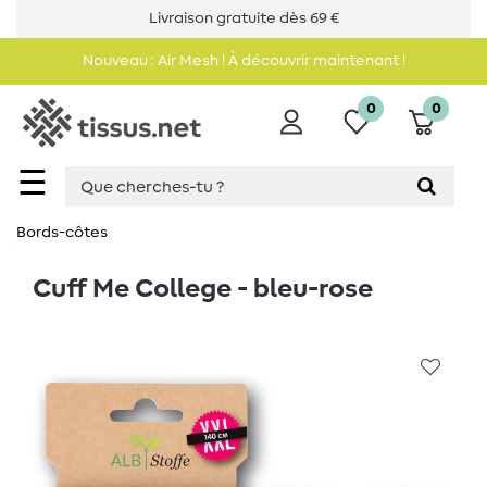
Livraison gratuite dès 69 €
Nouveau : Air Mesh ! À découvrir maintenant !
0
0
☰
Bords-côtes
Cuff Me College - bleu-rose