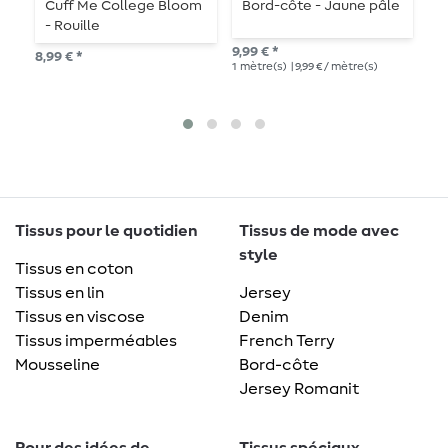
Cuff Me College Bloom
Bord-côte - Jaune pâle
B
- Rouille
9,99 € *
9,9
8,99 € *
1
mètre(s)
| 9,99 € / mètre(s)
1
mè
Tissus pour le quotidien
Tissus de mode avec
style
Tissus en coton
Tissus en lin
Jersey
Tissus en viscose
Denim
Tissus imperméables
French Terry
Mousseline
Bord-côte
Jersey Romanit