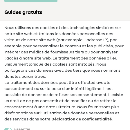
Guides gratuits
Lexique des tissus
Nous utilisons des cookies et des technologies similaires sur
notre site web et traitons les données personnelles des
Lexique de couture
visiteurs de notre site web (par exemple, l'adresse IP), par
Tutos de couture
exemple pour personnaliser le contenu et les publicités, pour
intégrer des médias de fournisseurs tiers ou pour analyser
Aide & contact
l'accès à notre site web. Le traitement des données a lieu
uniquement lorsque des cookies sont installés. Nous
Contact
partageons ces données avec des tiers que nous nommons
dans les paramètres.
Changement de propriétaire
Le traitement des données peut être effectué avec le
consentement ou sur la base d'un intérêt légitime. Il est
FAQ
possible de donner ou de refuser son consentement. Il existe
Droit de rétractation
un droit de ne pas consentir et de modifier ou de retirer le
consentement à une date ultérieure. Nous fournissons plus
Populaire
d'informations sur l'utilisation des données personnelles et
des services dans notre
Déclaration de confidentialité
.
Tissus
Essentiel