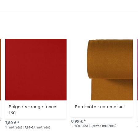
Poignets - rouge foncé
Bord-côte - caramel uni
160
*
8,99 € *
7,89 € *
1
mètre(s)
| 8,99 € / mètre(s)
1
mètre(s)
| 7,89 € / mètre(s)