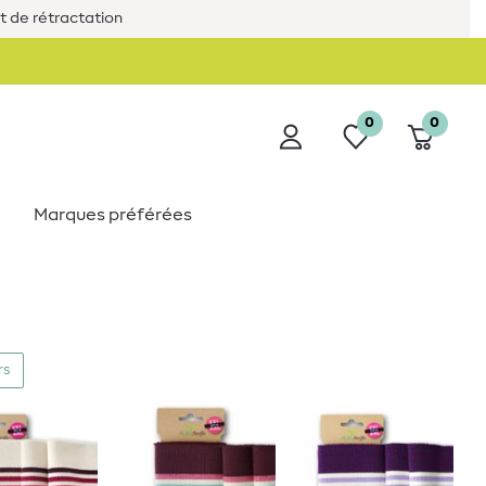
it de rétractation
0
0
Marques préférées
rs