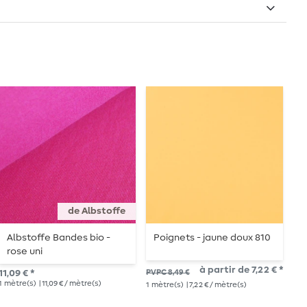
de Albstoffe
Albstoffe Bandes bio -
Poignets - jaune doux 810
C
rose uni
b
à partir de 7,22 € *
11,09 € *
PVPC 8,49 €
8,9
1
mètre(s)
| 11,09 € / mètre(s)
1
mètre(s)
| 7,22 € / mètre(s)