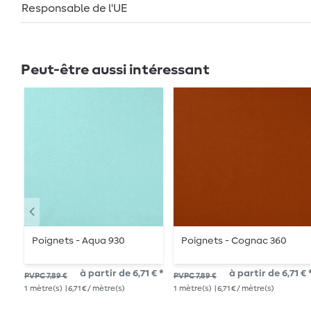
Responsable de l'UE
Peut-être aussi intéressant
Poignets - Aqua 930
Poignets - Cognac 360
à partir de 6,71 € *
à partir de 6,71 € 
PVPC 7,89 €
PVPC 7,89 €
1
mètre(s)
| 6,71 € / mètre(s)
1
mètre(s)
| 6,71 € / mètre(s)