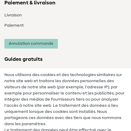
Paiement & livraison
Livraison
Paiement
Annulation commande
Guides gratuits
Lexique des tissus
Nous utilisons des cookies et des technologies similaires sur
notre site web et traitons les données personnelles des
Lexique de couture
visiteurs de notre site web (par exemple, l'adresse IP), par
Tutos de couture
exemple pour personnaliser le contenu et les publicités, pour
intégrer des médias de fournisseurs tiers ou pour analyser
Aide & contact
l'accès à notre site web. Le traitement des données a lieu
uniquement lorsque des cookies sont installés. Nous
Contact
partageons ces données avec des tiers que nous nommons
dans les paramètres.
Changement de propriétaire
Le traitement des données peut être effectué avec le