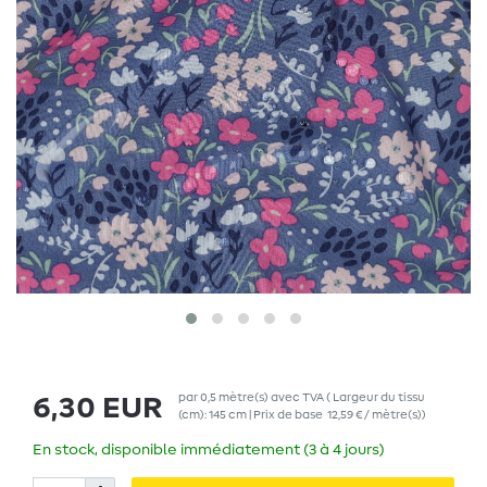
par
0,5
mètre(s)
avec TVA
( Largeur du tissu
6,30 EUR
(cm): 145 cm | Prix de base
12,59 € / mètre(s)
)
En stock, disponible immédiatement (3 à 4 jours)