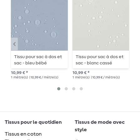
Tissu pour sac à dos et
Tissu pour sac à dos et
T
sac - bleu bébé
sac - blanc cassé
F
e
10,99 € *
10,99 € *
14,
1
mètre(s)
| 10,99 € / mètre(s)
1
mètre(s)
| 10,99 € / mètre(s)
1
mè
Tissus pour le quotidien
Tissus de mode avec
style
Tissus en coton